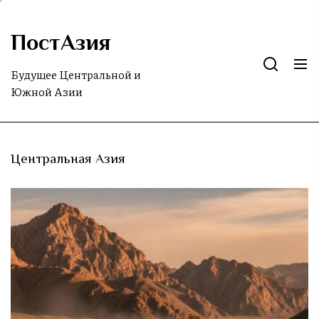
Skip
to
ПостАзия
the
content
Будущее Центральной и
Южной Азии
Центральная Азия