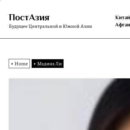
Skip
to
ПостАзия
the
Китай
content
Афган
Будущее Центральной и Южной Азии
Home
Мадина Ли