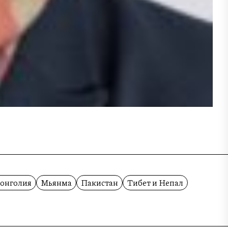
онголия
Мьянма
Пакистан
Тибет и Непал