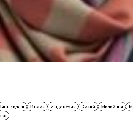
Бангладеш
Индия
Индонезия
Китай
Малайзия
М
нка