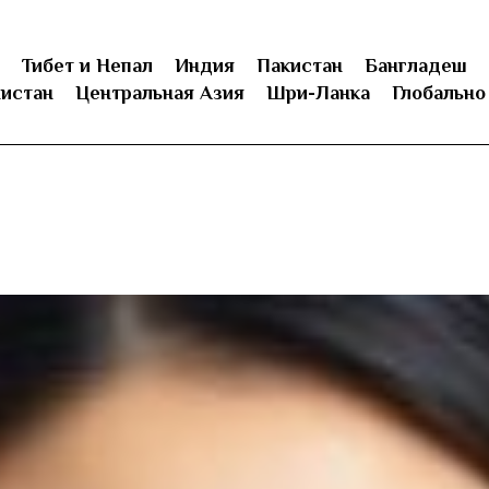
Тибет и Непал
Индия
Пакистан
Бангладеш
истан
Центральная Азия
Шри-Ланка
Глобально