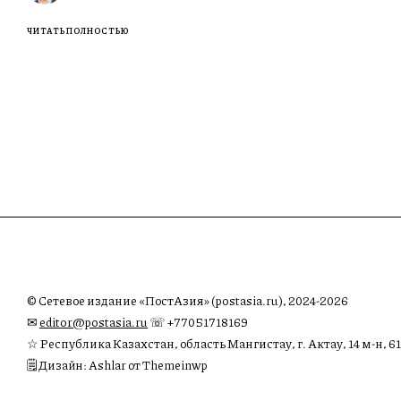
ЧИТАТЬ ПОЛНОСТЬЮ
© Сетевое издание «ПостАзия» (postasia.ru), 2024-2026
✉︎
editor@postasia.ru
☏ +77051718169
☆ Республика Казахстан, область Мангистау, г. Актау, 14 м-н, 61
🗒 Дизайн: Ashlar от Themeinwp