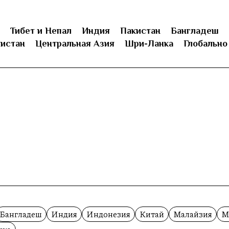
Тибет и Непал
Индия
Пакистан
Бангладеш
истан
Центральная Азия
Шри-Ланка
Глобально
Бангладеш
Индия
Индонезия
Китай
Малайзия
М