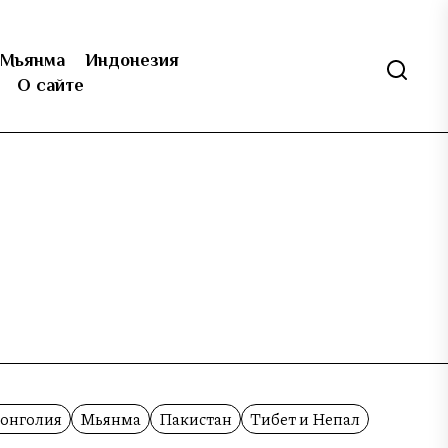
Мьянма
Индонезия
О сайте
онголия
Мьянма
Пакистан
Тибет и Непал