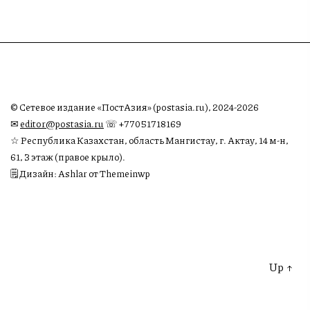
© Сетевое издание «ПостАзия» (postasia.ru), 2024-2026
✉︎
editor@postasia.ru
☏ +77051718169
☆ Республика Казахстан, область Мангистау, г. Актау, 14 м-н,
61, 3 этаж (правое крыло).
🗒 Дизайн: Ashlar от Themeinwp
Up
↑