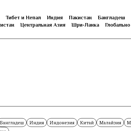
Тибет и Непал
Индия
Пакистан
Бангладеш
истан
Центральная Азия
Шри-Ланка
Глобально
Бангладеш
Индия
Индонезия
Китай
Малайзия
М