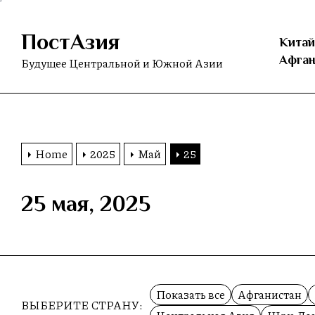
Skip
to
ПостАзия
the
Китай
content
Афган
Будущее Центральной и Южной Азии
Home
2025
Май
25
25 мая, 2025
Показать все
Афганистан
ВЫБЕРИТЕ СТРАНУ: