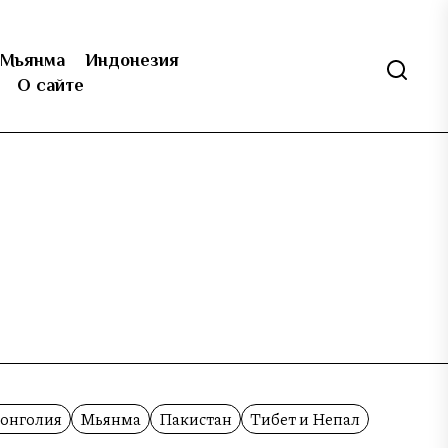
Мьянма
Индонезия
О сайте
онголия
Мьянма
Пакистан
Тибет и Непал