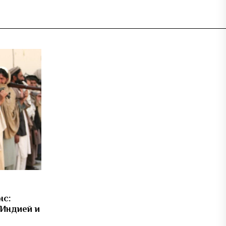
нс:
 Индией и