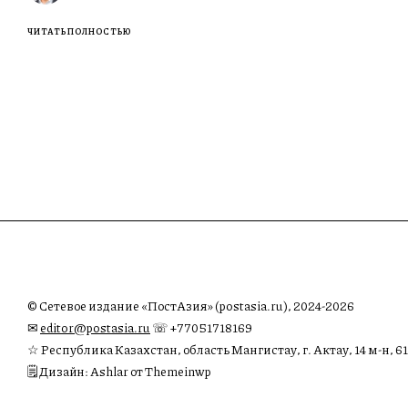
ЧИТАТЬ ПОЛНОСТЬЮ
© Сетевое издание «ПостАзия» (postasia.ru), 2024-2026
✉︎
editor@postasia.ru
☏ +77051718169
☆ Республика Казахстан, область Мангистау, г. Актау, 14 м-н, 61
🗒 Дизайн: Ashlar от Themeinwp