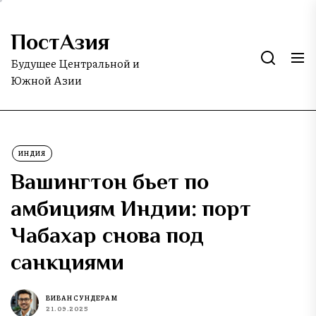
Skip
to
ПостАзия
the
content
Будущее Центральной и
Южной Азии
ИНДИЯ
Вашингтон бьет по
амбициям Индии: порт
Чабахар снова под
санкциями
ВИВАН СУНДЕРАМ
21.09.2025