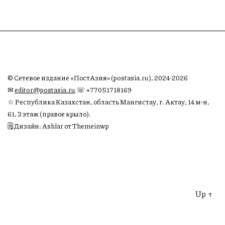
© Сетевое издание «ПостАзия» (postasia.ru), 2024-2026
✉︎
editor@postasia.ru
☏ +77051718169
☆ Республика Казахстан, область Мангистау, г. Актау, 14 м-н,
61, 3 этаж (правое крыло).
🗒 Дизайн: Ashlar от Themeinwp
Up
↑