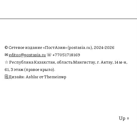
© Сетевое издание «ПостАзия» (postasia.ru), 2024-2026
✉︎
editor@postasia.ru
☏ +77051718169
☆ Республика Казахстан, область Мангистау, г. Актау, 14 м-н,
61, 3 этаж (правое крыло).
🗒 Дизайн: Ashlar от Themeinwp
Up
↑