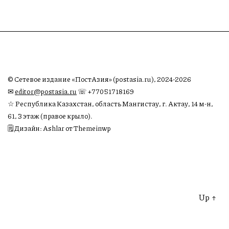
© Сетевое издание «ПостАзия» (postasia.ru), 2024-2026
✉︎
editor@postasia.ru
☏ +77051718169
☆ Республика Казахстан, область Мангистау, г. Актау, 14 м-н,
61, 3 этаж (правое крыло).
🗒 Дизайн: Ashlar от Themeinwp
Up
↑