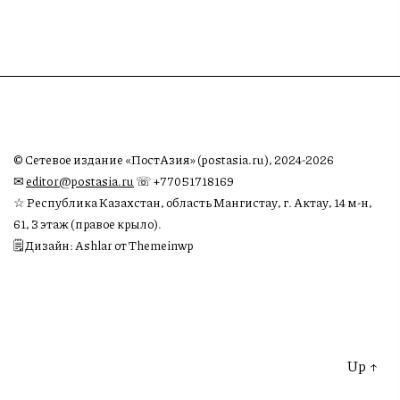
© Сетевое издание «ПостАзия» (postasia.ru), 2024-2026
✉︎
editor@postasia.ru
☏ +77051718169
☆ Республика Казахстан, область Мангистау, г. Актау, 14 м-н,
61, 3 этаж (правое крыло).
🗒 Дизайн: Ashlar от Themeinwp
Up
↑