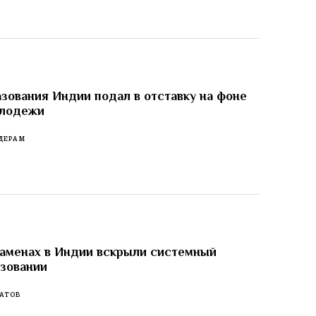
зования Индии подал в отставку на фоне
олодежи
ДЕРАМ
заменах в Индии вскрыли системный
азовании
АТОВ