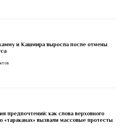
жамму и Кашмира выросла после отмены
уса
АТОВ
я предпочтений: как слова верховного
о «тараканах» вызвали массовые протесты
И