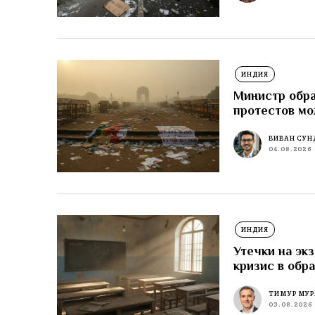
ИНДИЯ
Министр обра
протестов м
ВИВАН СУН
04.08.2026
ИНДИЯ
Утечки на эк
кризис в обр
ТИМУР МУР
03.08.2026