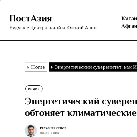
Skip
to
ПостАзия
the
Китай
content
Афган
Будущее Центральной и Южной Азии
Home
Энергетический суверенитет: как 
ИНДИЯ
Энергетический суверен
обгоняет климатически
ЕРЛАН БЕКЕНОВ
30.05.2026