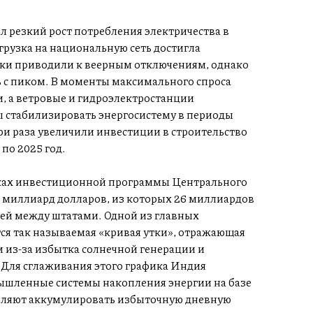
л резкий рост потребления электричества в
грузка на национальную сеть достигла
зки приводили к веерным отключениям, однако
 с пиком. В моменты максимального спроса
, а ветровые и гидроэлектростанции
ы стабилизировать энергосистему в периоды
три раза увеличили инвестиции в строительство
по 2025 год.
мках инвестиционной программы Центрального
 миллиард долларов, из которых 26 миллиардов
тей между штатами. Одной из главных
ся так называемая «кривая утки», отражающая
м из-за избытка солнечной генерации и
. Для сглаживания этого графика Индия
ышленные системы накопления энергии на базе
оляют аккумулировать избыточную дневную