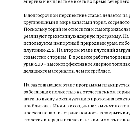
энергию и выдавать ее в сеть во время вечернего
В долгосрочной перспективе ставка делается на
крупнейшими в мире запасами тория, сосредот
Поскольку торий не относится к самопроизвол
реализуют трехэтапную ядерную программу. На 
используется импортный природный уран, побо
плутоний-239. На втором этапе плутоний загру
совместно с торием. В процессе работы ториевы
уран-233 – высокоэффективное ядерное топливо
делящихся материалов, чем потребляет.
На завершающем этапе программы планируется 
работающих полностью на отечественном тории
шаги по вводу в эксплуатацию прототипа реакт
приближают Индию к созданию замкнутого топл
проекта позволит стране полностью закрыть вн
столетия вперед и исключить зависимость от к