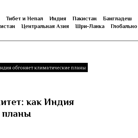
Тибет и Непал
Индия
Пакистан
Бангладеш
истан
Центральная Азия
Шри-Ланка
Глобально
Индия обгоняет климатические планы
итет: как Индия
е планы