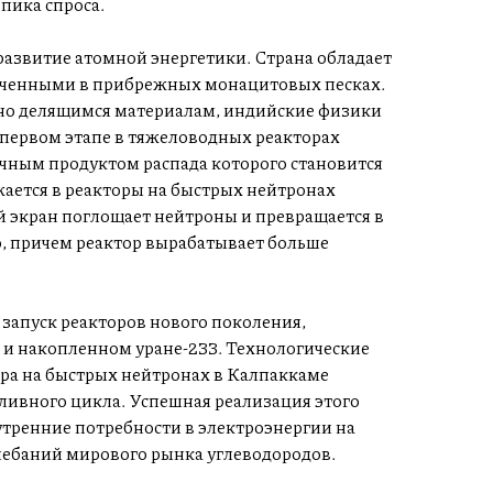
 пика спроса.
 развитие атомной энергетики. Страна обладает
оченными в прибрежных монацитовых песках.
ьно делящимся материалам, индийские физики
первом этапе в тяжеловодных реакторах
чным продуктом распада которого становится
жается в реакторы на быстрых нейтронах
й экран поглощает нейтроны и превращается в
, причем реактор вырабатывает больше
запуск реакторов нового поколения,
 и накопленном уране-233. Технологические
ора на быстрых нейтронах в Калпаккаме
ивного цикла. Успешная реализация этого
утренние потребности в электроэнергии на
олебаний мирового рынка углеводородов.