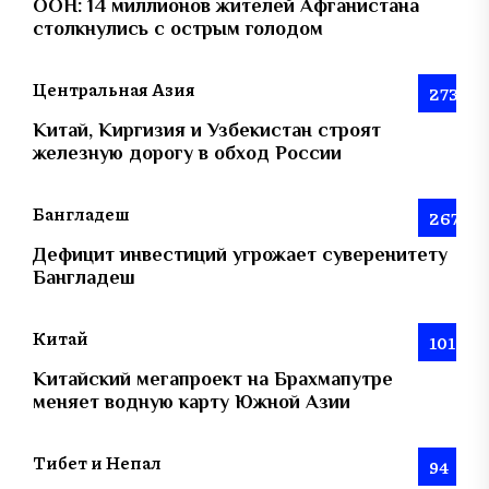
ООН: 14 миллионов жителей Афганистана
столкнулись с острым голодом
Центральная Азия
273
Китай, Киргизия и Узбекистан строят
железную дорогу в обход России
Бангладеш
267
Дефицит инвестиций угрожает суверенитету
Бангладеш
Китай
101
Китайский мегапроект на Брахмапутре
меняет водную карту Южной Азии
Тибет и Непал
94