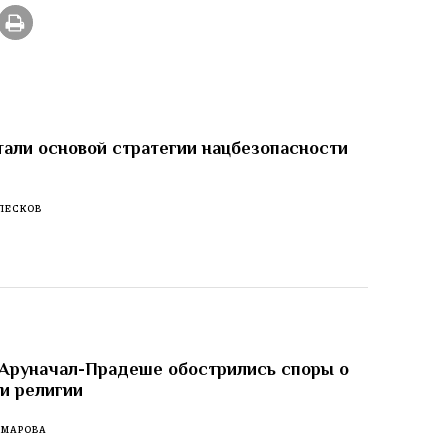
тали основой стратегии нацбезопасности
ПЕСКОВ
 Аруначал-Прадеше обострились споры о
 и религии
ОМАРОВА