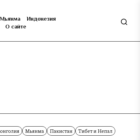
Мьянма
Индонезия
О сайте
онголия
Мьянма
Пакистан
Тибет и Непал