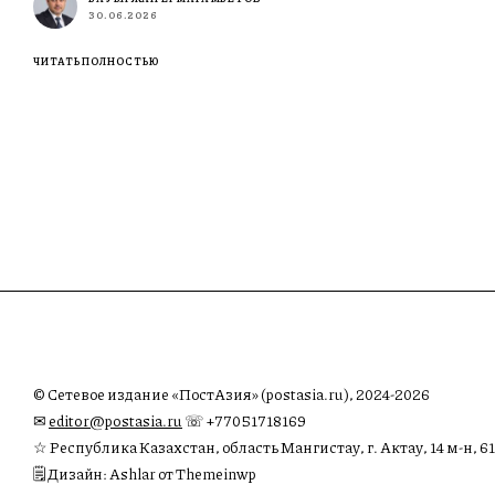
30.06.2026
ЧИТАТЬ ПОЛНОСТЬЮ
© Сетевое издание «ПостАзия» (postasia.ru), 2024-2026
✉︎
editor@postasia.ru
☏ +77051718169
☆ Республика Казахстан, область Мангистау, г. Актау, 14 м-н, 61
🗒 Дизайн: Ashlar от Themeinwp