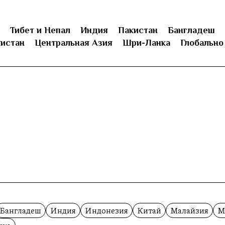
Тибет и Непал
Индия
Пакистан
Бангладеш
истан
Центральная Азия
Шри-Ланка
Глобально
Бангладеш
Индия
Индонезия
Китай
Малайзия
М