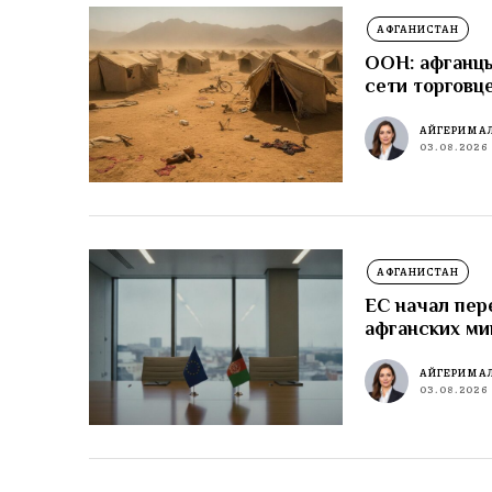
АФГАНИСТАН
ООН: афганцы
сети торговц
АЙГЕРИМ А
03.08.2026
АФГАНИСТАН
ЕС начал пер
афганских ми
АЙГЕРИМ А
03.08.2026