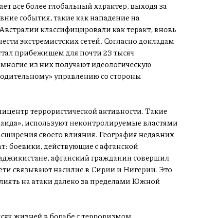
ет все более глобальный характер, выходя за
вние события, такие как нападение на
 Австралии классифицировали как теракт, вновь
ести экстремистских сетей. Согласно докладам
стал прибежищем для почти 23 тысяч
 многие из них получают идеологическую
ходительному» управлению со стороны
пицентр террористической активности. Такие
Каида», используют неконтролируемые властями
асширения своего влияния. География недавних
т: боевики, действующие с афганской
Таджикистане, афганский гражданин совершил
ети связывают насилие в Сирии и Нигерии. Это
влиять на атаки далеко за пределами Южной
сяч жизней в борьбе с терроризмом,