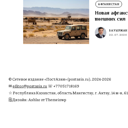
АФГАНИСТАН
Новая афганс
внешних сил
БАУЫРЖАН
22.07.2026
© Сетевое издание «ПостАзия» (postasia.ru), 2024-2026
✉︎
editor@postasia.ru
☏ +77051718169
☆ Республика Казахстан, область Мангистау, г. Актау, 14 м-н, 61
🗒 Дизайн: Ashlar от Themeinwp