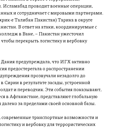
я. Исламабад проводит военные операции,
данных и сотрудничает с мировыми партнерами.
рик-е Талибан Пакистан) Тарика в округе
нистан. В ответ на атаки, координируемые с
 колледж в Ване, – Пакистан ужесточил
 чтобы перекрыть логистику и вербовку
. Дания предупреждала, что ИГХ активно
ссия предостерегала о распространении
едупреждения прозвучали незадолго до
 в Сирии в результате засады, устроенной
олдат и переводчик. Эти события показывают,
ся в Афганистане, представляют глобальную
 далеко за пределами своей основной базы.
я, современные транспортные возможности и
огистику и вербовку для террористических