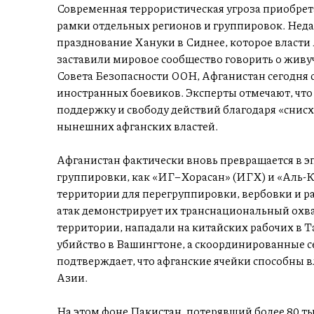
Современная террористическая угроза приобрета
рамки отдельных регионов и группировок. Неда
празднование Хануки в Сиднее, которое власти
заставили мировое сообщество говорить о живуч
Совета Безопасности ООН, Афганистан сегодня 
иностранных боевиков. Эксперты отмечают, что
поддержку и свободу действий благодаря «снис
нынешних афганских властей.
Афганистан фактически вновь превращается в э
группировки, как «ИГ–Хорасан» (ИГХ) и «Аль-
территории для перегруппировки, вербовки и р
атак демонстрирует их транснациональный охва
территории, нападали на китайских рабочих в 
убийство в Вашингтоне, а скоординированные с
подтверждает, что афганские ячейки способны 
Азии.
На этом фоне Пакистан, потерявший более 80 ты