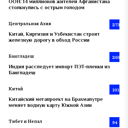
ООН: 14 миллионов жителей Афганистана
столкнулись с острым голодом
Центральная Азия
273
Китай, Киргизия и Узбекистан строят
железную дорогу в обход России
Бангладеш
268
Индия расследует импорт ПЭТ-пленки из
Бангладеш
Китай
101
Китайский мегапроект на Брахмапутре
меняет водную карту Южной Азии
Тибет и Непал
94