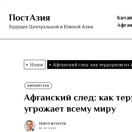
Skip
to
ПостАзия
the
Китай
content
Афган
Будущее Центральной и Южной Азии
Home
Афганский след: как терроризм из 
АФГАНИСТАН
Афганский след: как те
угрожает всему миру
ТИМУР МУРАТОВ
08.01.2026