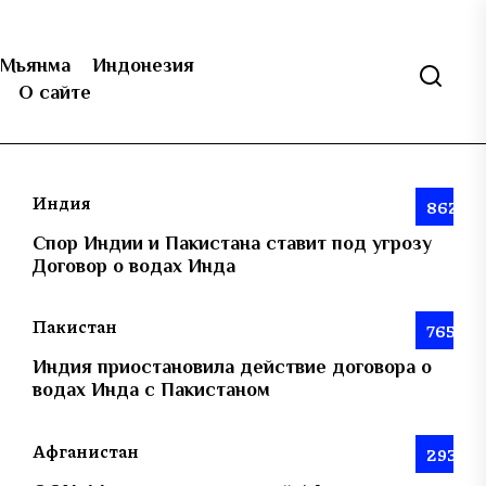
Мьянма
Индонезия
О сайте
Индия
862
Спор Индии и Пакистана ставит под угрозу
Договор о водах Инда
Пакистан
765
Индия приостановила действие договора о
водах Инда с Пакистаном
Афганистан
293