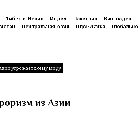
Тибет и Непал
Индия
Пакистан
Бангладеш
истан
Центральная Азия
Шри-Ланка
Глобально
Азии угрожает всему миру
рроризм из Азии