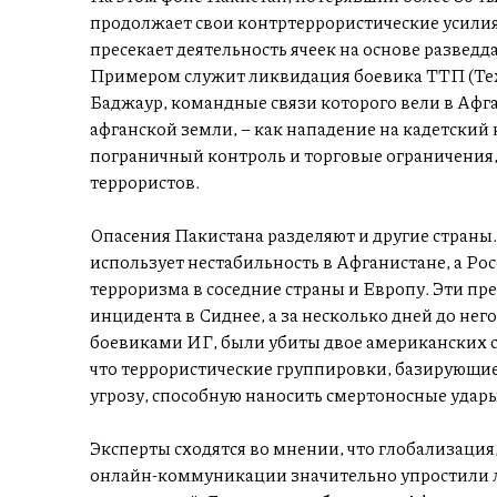
продолжает свои контртеррористические усили
пресекает деятельность ячеек на основе развед
Примером служит ликвидация боевика ТТП (Тех
Баджаур, командные связи которого вели в Афга
афганской земли, – как нападение на кадетский
пограничный контроль и торговые ограничения,
террористов.
Опасения Пакистана разделяют и другие страны
использует нестабильность в Афганистане, а Ро
терроризма в соседние страны и Европу. Эти пр
инцидента в Сиднее, а за несколько дней до него
боевиками ИГ, были убиты двое американских с
что террористические группировки, базирующие
угрозу, способную наносить смертоносные удары
Эксперты сходятся во мнении, что глобализаци
онлайн-коммуникации значительно упростили л