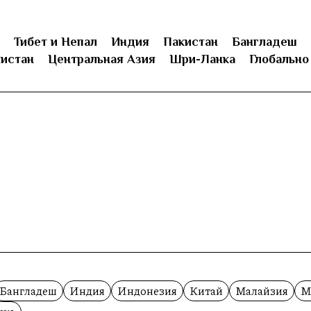
Тибет и Непал
Индия
Пакистан
Бангладеш
истан
Центральная Азия
Шри-Ланка
Глобально
Бангладеш
Индия
Индонезия
Китай
Малайзия
М