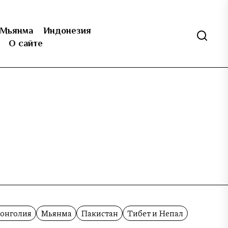
Мьянма
Индонезия
О сайте
онголия
Мьянма
Пакистан
Тибет и Непал