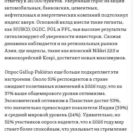
отметку в 181 000 пунктов. Уверенный спрос на акции
автомобильных, банковских, цементных,
нефтегазовых и энергетических компаний подтолкнул
индекс вверх. Основной вклад внесли такие гиганты,
как HUBCO, OGDC, POL и PPL, чьи высокие результаты
сигнализируют об уверенности инвесторов. Схожая
динамика наблюдается и на региональных рынках
Азии, где индексы, такие как японский Nikkei 225 и
южнокорейский Kospi, достигают новых максимумов.
Опрос Gallup Pakistan еще больше подкрепляет эти
настроения. Около 51% респондентов в стране
ожидают позитивных изменений в 2026 году, что на
37% выше общемирового уровня оптимизма.
Экономический оптимизм в Пакистане достиг 53%,
что значительно превосходит показатели Индии (39%)
и средний мировой уровень (24%). Удивительно, но
52% участников опроса надеются, что к 2026 году мир
станет более спокойным, что указывает на стремление