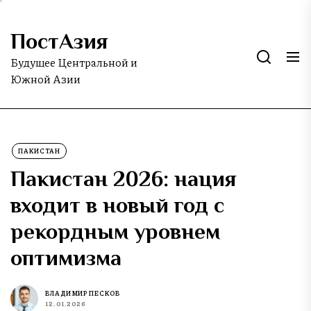
Skip
to
ПостАзия
the
content
Будущее Центральной и
Южной Азии
ПАКИСТАН
Пакистан 2026: нация
входит в новый год с
рекордным уровнем
оптимизма
ВЛАДИМИР ПЕСКОВ
12.01.2026