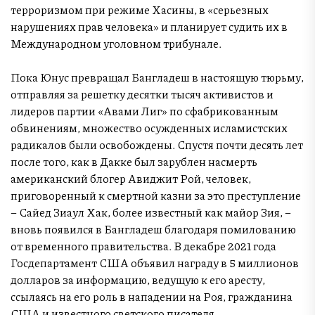
терроризмом при режиме Хасины, в «серьезных
нарушениях прав человека» и планирует судить их в
Международном уголовном трибунале.
Пока Юнус превращал Бангладеш в настоящую тюрьму,
отправляя за решетку десятки тысяч активистов и
лидеров партии «Авами Лиг» по сфабрикованным
обвинениям, множество осужденных исламистских
радикалов были освобождены. Спустя почти десять лет
после того, как в Дакке был зарублен насмерть
американский блогер Авиджит Рой, человек,
приговоренный к смертной казни за это преступление
– Сайед Зиаул Хак, более известный как майор Зия, –
вновь появился в Бангладеш благодаря помилованию
от временного правительства. В декабре 2021 года
Госдепартамент США объявил награду в 5 миллионов
долларов за информацию, ведущую к его аресту,
ссылаясь на его роль в нападении на Роя, гражданина
США и известного светского писателя.