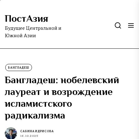
Skip
to
ПостАзия
the
content
Будущее Центральной и
Южной Азии
БАНГЛАДЕШ
Бангладеш: нобелевский
лауреат и возрождение
исламистского
радикализма
САБИНА ИДРИСОВА
16.10.2025