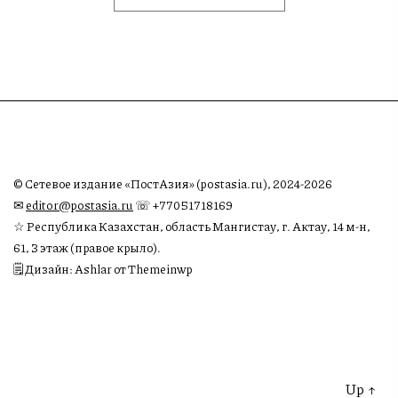
© Сетевое издание «ПостАзия» (postasia.ru), 2024-2026
✉︎
editor@postasia.ru
☏ +77051718169
☆ Республика Казахстан, область Мангистау, г. Актау, 14 м-н,
61, 3 этаж (правое крыло).
🗒 Дизайн: Ashlar от Themeinwp
Up
↑