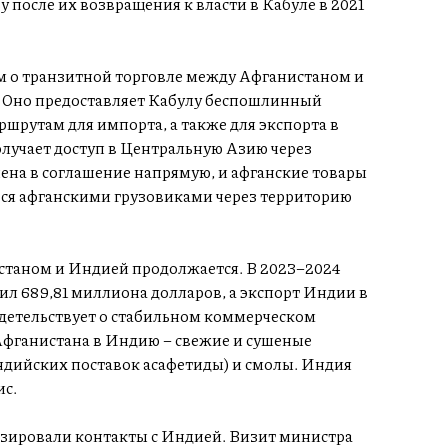
 после их возвращения к власти в Кабуле в 2021
м о транзитной торговле между Афганистаном и
. Оно предоставляет Кабулу беспошлинный
шрутам для импорта, а также для экспорта в
олучает доступ в Центральную Азию через
ена в соглашение напрямую, и афганские товары
ся афганскими грузовиками через территорию
станом и Индией продолжается. В 2023–2024
л 689,81 миллиона долларов, а экспорт Индии в
идетельствует о стабильном коммерческом
Афганистана в Индию – свежие и сушеные
ндийских поставок асафетиды) и смолы. Индия
ис.
изировали контакты с Индией. Визит министра