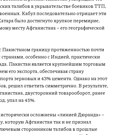
нских талибов в укрывательстве боевиков ТТП,
военных. Кабул последовательно отрицает эти
Катара было достигнуто хрупкое перемирие,
мому месту Афганистана – его географической
 с Пакистаном границу протяженностью почти
и странами, особенно с Индией, практически
ада. Пакистан является крупнейшим торговым
м его экспорта, обеспечивая страну
орта зерновых и 43% цемента. Однако на этот
ов, решил ответить симметрично. В результате,
анистана, двусторонний товарооборот, ранее
од, упал на 45%.
исторически осложнены «линией Дюранда» –
у, которую Афганистан так и не признал
 ключевым сторонником талибов в прошлые