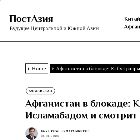
Skip
to
ПостАзия
the
Китай
content
Афган
Будущее Центральной и Южной Азии
Home
Афганистан в блокаде: Кабул разр
АФГАНИСТАН
Афганистан в блокаде: К
Исламабадом и смотрит
БАУЫРЖАН ЕРМАГАМБЕТОВ
13.01.2026