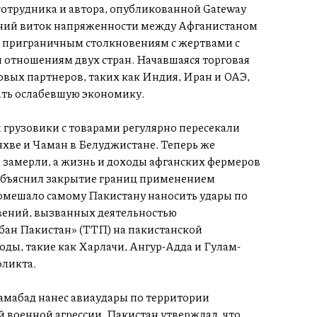
сотрудника и автора, опубликованной Gateway
давний виток напряженности между Афганистаном
 приграничным столкновениям с жертвами с
м отношениям двух стран. Начавшаяся торговая
овых партнеров, таких как Индия, Иран и ОАЭ,
ть ослабевшую экономику.
грузовики с товарами регулярно пересекали
хве и Чаман в Белуджистане. Теперь же
 замерли, а жизнь и доходы афганских фермеров
 объяснил закрытие границ применением
омешало самому Пакистану наносить удары по
вений, вызванных деятельностью
бан Пакистан» (ТТП) на пакистанской
ды, такие как Харлачи, Ангур-Адда и Гулам-
фликта.
ламабад нанес авиаудары по территории
й военной агрессии. Пакистан утверждал, что