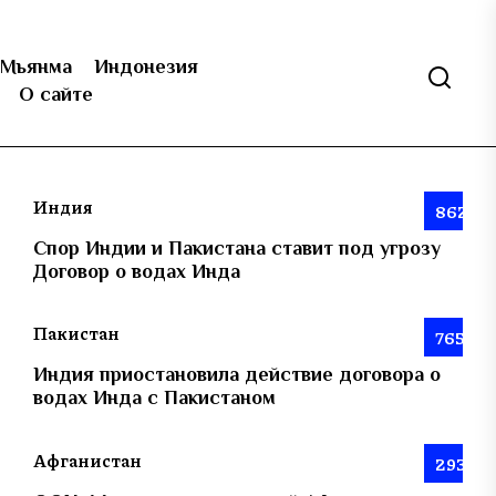
Мьянма
Индонезия
О сайте
Индия
862
Спор Индии и Пакистана ставит под угрозу
Договор о водах Инда
Пакистан
765
Индия приостановила действие договора о
водах Инда с Пакистаном
Афганистан
293