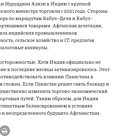
и Нуруддина Азизи в Индию с крупной
ского министра торговли с 2021 года. Стороны
дора по маршрутам Кабул–Дели и Кабул–
ортящимися товарами. Афганская делегация,
асила индийских промышленников
ть, сельское хозяйство и IT, предлагая
 налоговые каникулы.
 осторожностью. Хотя Индия официально не
ие в последние месяцы активизировалось. Этот
ротиводействовать влиянию Пакистана в
 сложна. Если Пакистан решит снять блокаду и
 существенно изменить торгово-экономический
орговых путей. Таким образом, для Индии
деликатным балансированием в условиях
и неопределенного будущего Афганистана.