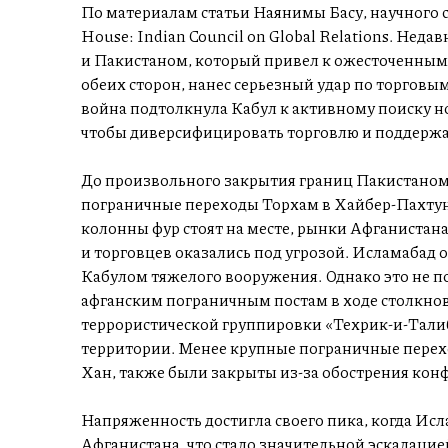
По материалам статьи Наянимы Басу, научного 
House: Indian Council on Global Relations. Не
и Пакистаном, который привел к ожесточенным
обеих сторон, нанес серьезный удар по торговы
война подтолкнула Кабул к активному поиску н
чтобы диверсифицировать торговлю и поддержа
До произвольного закрытия границ Пакистаном 
пограничные переходы Торхам в Хайбер-Пахтун
колонны фур стоят на месте, рынки Афганистана
и торговцев оказались под угрозой. Исламабад
Кабулом тяжелого вооружения. Однако это не п
афганским пограничным постам в ходе столкно
террористической группировки «Техрик-и-Тали
территории. Менее крупные пограничные перехо
Хан, также были закрыты из-за обострения кон
Напряженность достигла своего пика, когда Ис
Афганистана, что стало значительной эскалацие