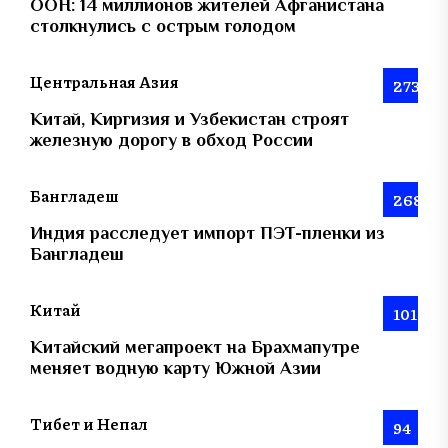
ООН: 14 миллионов жителей Афганистана
столкнулись с острым голодом
Центральная Азия
273
Китай, Киргизия и Узбекистан строят
железную дорогу в обход России
Бангладеш
268
Индия расследует импорт ПЭТ-пленки из
Бангладеш
Китай
101
Китайский мегапроект на Брахмапутре
меняет водную карту Южной Азии
Тибет и Непал
94