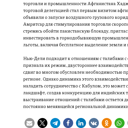
торговли и промышленности Афганистана Хадж
торговой делегацией стал первым визитом афган
объявили о запуске воздушного грузового кори
Амритсар для стимулирования торговли скороп
стремясь обойти пакистанскую блокаду, пригл
инвестировать в горнодобывающую промышленнос
льготы, включая бесплатное выделение земли и
Нью-Дели подходит к отношениям с талибами с
признала их режим, двустороннее взаимодейств
сдвиг во многом обусловлен необходимостью п
регионе. Однако динамика этого взаимодействия
наладить сотрудничество с Кабулом, это может
ландшафт, создав конкуренцию для индийских т
выстраивание отношений с талибами остается 
постоянно меняющейся региональной динамики 