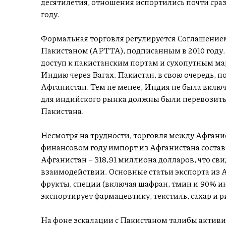
десятилетия, отношения испортились почти сразу
году.
Формальная торговля регулируется Соглашение
Пакистаном (APTTA), подписанным в 2010 году
доступ к пакистанским портам и сухопутным мар
Индию через Вагах. Пакистан, в свою очередь, п
Афганистан. Тем не менее, Индия не была включ
для индийского рынка должны были перевозить
Пакистана.
Несмотря на трудности, торговля между Афгани
финансовом году импорт из Афганистана состави
Афганистан – 318,91 миллиона долларов, что св
взаимодействии. Основные статьи экспорта из 
фрукты, специи (включая шафран, тмин и 90% и
экспортирует фармацевтику, текстиль, сахар и р
На фоне эскалации с Пакистаном талибы актив