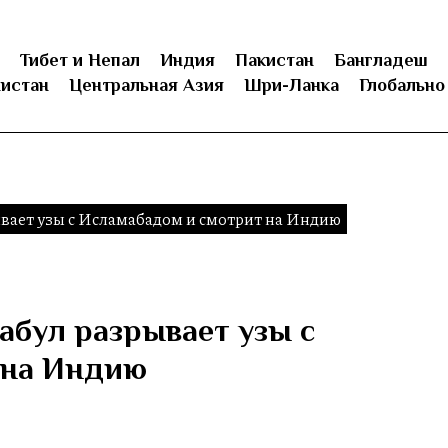
Тибет и Непал
Индия
Пакистан
Бангладеш
истан
Центральная Азия
Шри-Ланка
Глобально
ывает узы с Исламабадом и смотрит на Индию
абул разрывает узы с
 на Индию