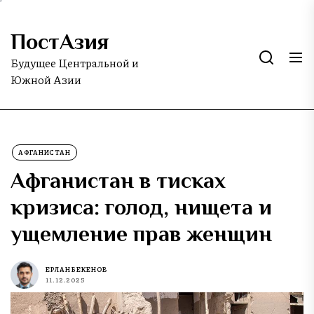
Skip
to
ПостАзия
the
content
Будущее Центральной и
Южной Азии
АФГАНИСТАН
Афганистан в тисках
кризиса: голод, нищета и
ущемление прав женщин
ЕРЛАН БЕКЕНОВ
11.12.2025