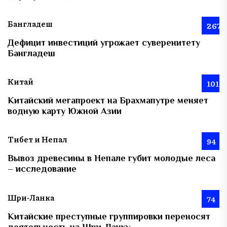
Бангладеш
267
Дефицит инвестиций угрожает суверенитету
Бангладеш
Китай
101
Китайский мегапроект на Брахмапутре меняет
водную карту Южной Азии
Тибет и Непал
94
Вывоз древесины в Непале губит молодые леса
– исследование
Шри-Ланка
74
Китайские преступные группировки переносят
деятельность на Шри-Ланку