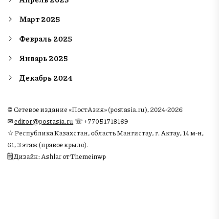
Март 2025
Февраль 2025
Январь 2025
Декабрь 2024
© Сетевое издание «ПостАзия» (postasia.ru), 2024-2026
✉︎
editor@postasia.ru
☏ +77051718169
☆ Республика Казахстан, область Мангистау, г. Актау, 14 м-н,
61, 3 этаж (правое крыло).
🗒 Дизайн: Ashlar от Themeinwp