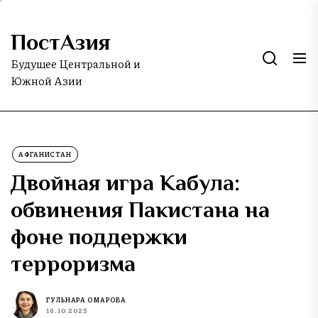
Skip
to
ПостАзия
the
content
Будущее Центральной и
Южной Азии
АФГАНИСТАН
Двойная игра Кабула:
обвинения Пакистана на
фоне поддержки
терроризма
ГУЛЬНАРА ОМАРОВА
16.10.2025