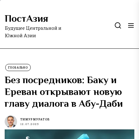
Skip
to
ПостАзия
the
content
Будущее Центральной и
Южной Азии
ГЛОБАЛЬНО
Без посредников: Баку и
Ереван открывают новую
главу диалога в Абу-Даби
ТИМУР МУРАТОВ
12.07.2025