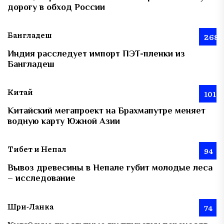
дорогу в обход России
Бангладеш
268
Индия расследует импорт ПЭТ-пленки из
Бангладеш
Китай
101
Китайский мегапроект на Брахмапутре меняет
водную карту Южной Азии
Тибет и Непал
94
Вывоз древесины в Непале губит молодые леса
– исследование
Шри-Ланка
74