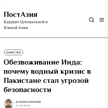
Skip
to
ПостАзия
the
content
Будущее Центральной и
Южной Азии
ПАКИСТАН
Обезвоживание Инда:
почему водный кризис в
Пакистане стал угрозой
безопасности
АСЛАН БАЗАРБАЕВ
01.06.2026