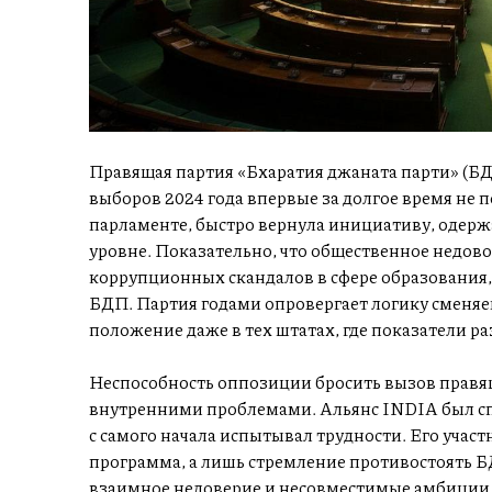
Правящая партия «Бхаратия джаната парти» (БДП
выборов 2024 года впервые за долгое время не 
парламенте, быстро вернула инициативу, одер
уровне. Показательно, что общественное недово
коррупционных скандалов в сфере образования,
БДП. Партия годами опровергает логику сменя
положение даже в тех штатах, где показатели ра
Неспособность оппозиции бросить вызов правящ
внутренними проблемами. Альянс INDIA был сп
с самого начала испытывал трудности. Его учас
программа, а лишь стремление противостоять Б
взаимное недоверие и несовместимые амбиции е