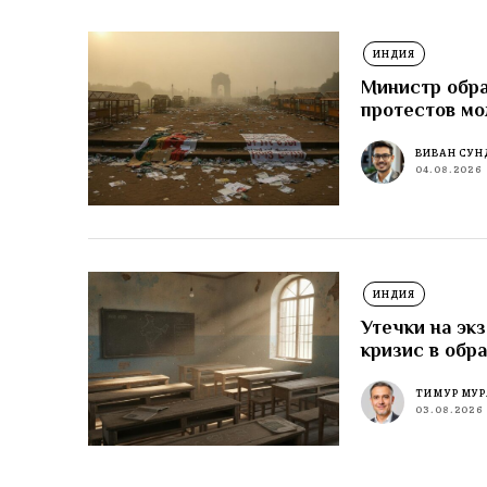
ИНДИЯ
Министр обра
протестов м
ВИВАН СУН
04.08.2026
ИНДИЯ
Утечки на эк
кризис в обр
ТИМУР МУР
03.08.2026