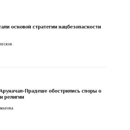
тали основой стратегии нацбезопасности
ПЕСКОВ
 Аруначал-Прадеше обострились споры о
 и религии
ОМАРОВА