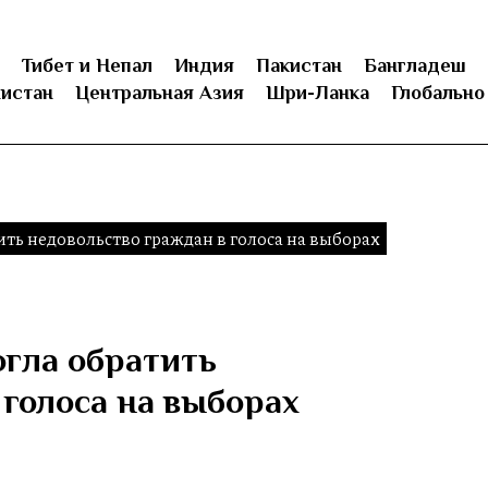
Тибет и Непал
Индия
Пакистан
Бангладеш
истан
Центральная Азия
Шри-Ланка
Глобально
ть недовольство граждан в голоса на выборах
гла обратить
 голоса на выборах