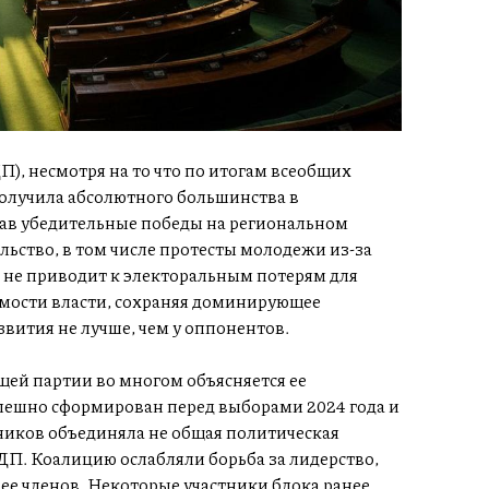
), несмотря на то что по итогам всеобщих
получила абсолютного большинства в
жав убедительные победы на региональном
льство, в том числе протесты молодежи из-за
 не приводит к электоральным потерям для
емости власти, сохраняя доминирующее
звития не лучше, чем у оппонентов.
ей партии во многом объясняется ее
ешно сформирован перед выборами 2024 года и
тников объединяла не общая политическая
ДП. Коалицию ослабляли борьба за лидерство,
е членов. Некоторые участники блока ранее