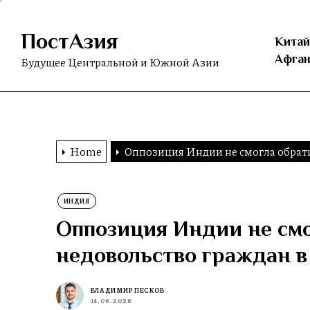
Skip
to
ПостАзия
the
Китай
content
Афган
Будущее Центральной и Южной Азии
Home
Оппозиция Индии не смогла обрати
ИНДИЯ
Оппозиция Индии не смо
недовольство граждан в
ВЛАДИМИР ПЕСКОВ
14.06.2026