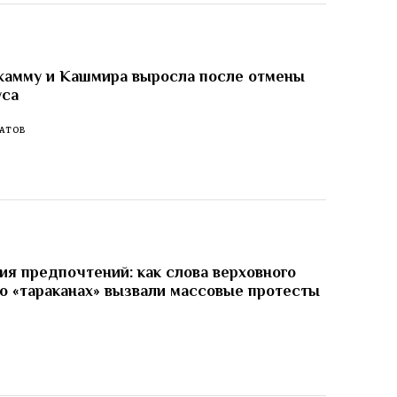
жамму и Кашмира выросла после отмены
уса
АТОВ
я предпочтений: как слова верховного
о «тараканах» вызвали массовые протесты
И