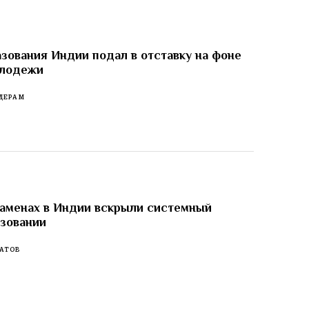
зования Индии подал в отставку на фоне
олодежи
ДЕРАМ
заменах в Индии вскрыли системный
азовании
АТОВ