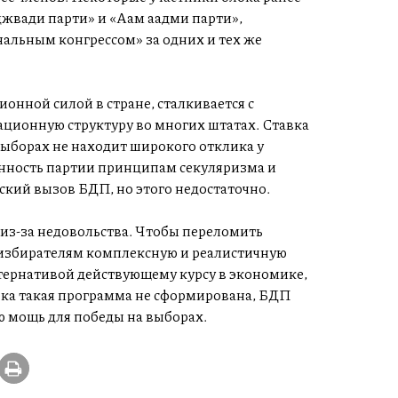
джвади парти» и «Аам аадми парти»,
альным конгрессом» за одних и тех же
онной силой в стране, сталкивается с
ционную структуру во многих штатах. Ставка
выборах не находит широкого отклика у
енность партии принципам секуляризма и
ский вызов БДП, но этого недостаточно.
из-за недовольства. Чтобы переломить
избирателям комплексную и реалистичную
тернативой действующему курсу в экономике,
ока такая программа не сформирована, БДП
 мощь для победы на выборах.