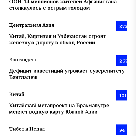
ООН: 14 миллионов жителей Афганистана
столкнулись с острым голодом
Центральная Азия
273
Китай, Киргизия и Узбекистан строят
железную дорогу в обход России
Бангладеш
267
Дефицит инвестиций угрожает суверенитету
Бангладеш
Китай
101
Китайский мегапроект на Брахмапутре
меняет водную карту Южной Азии
Тибет и Непал
94