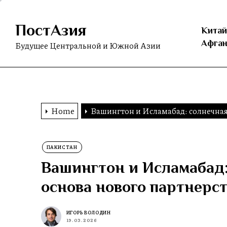
Skip
to
ПостАзия
the
Китай
content
Афган
Будущее Центральной и Южной Азии
Home
Вашингтон и Исламабад: солнечная 
ПАКИСТАН
Вашингтон и Исламабад:
основа нового партнерс
ИГОРЬ ВОЛОДИН
19.03.2026