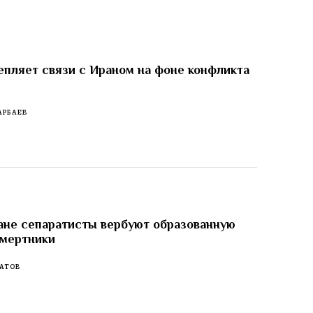
епляет связи с Ираном на фоне конфликта
АРБАЕВ
не сепаратисты вербуют образованную
смертники
АТОВ