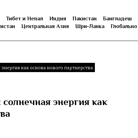
Тибет и Непал
Индия
Пакистан
Бангладеш
истан
Центральная Азия
Шри-Ланка
Глобально
энергия как основа нового партнерства
 солнечная энергия как
тва