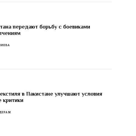
тана передают борьбу с боевиками
лчениям
ЛИЕВА
екстиля в Пакистане улучшают условия
е критики
ДЕРАМ