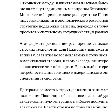
Отношения между Вашингтоном и Исламабадом 
где на смену традиционным вопросам безопасно
Многолетний кризис в электроэнергетике Пакис
индустриализации и экономического роста стр
стратегию поддержки региона, переходя от точ
проектов к системному сотрудничеству в рамка
Этот формат предполагает расширение взаимоде
высоких технологий. Для Пакистана, вынужден
топливу, развитие возобновляемых источников
Американская сторона, в свою очередь, заинте
экологически чистой энергии. Взаимный интерес
потребности в инвестициях и американского о
внедрения технологий.
Центральное место в структуре альянса занимае
положение Пакистана обеспечивает высокий уров
делает солнечную генерацию наиболее доступн
электросети. Власти страны поставили амбициоз