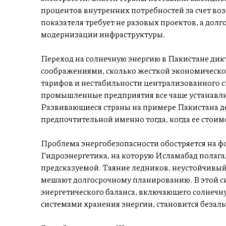
процентов внутренних потребностей за счет во
показателя требует не разовых проектов, а дол
модернизации инфраструктуры.
Переход на солнечную энергию в Пакистане дик
соображениями, сколько жесткой экономической
тарифов и нестабильности централизованного 
промышленные предприятия все чаще устанавли
Развивающиеся страны на примере Пакистана де
предпочтительной именно тогда, когда ее стои
Проблема энергобезопасности обостряется на 
Гидроэнергетика, на которую Исламабад полага
предсказуемой. Таяние ледников, неустойчивы
мешают долгосрочному планированию. В этой 
энергетического баланса, включающего солнечну
системами хранения энергии, становится безал