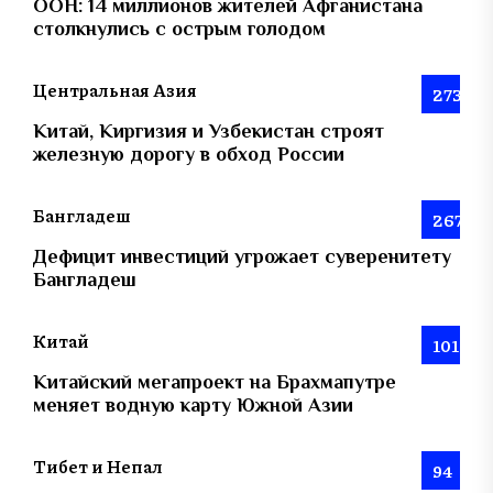
ООН: 14 миллионов жителей Афганистана
столкнулись с острым голодом
Центральная Азия
273
Китай, Киргизия и Узбекистан строят
железную дорогу в обход России
Бангладеш
267
Дефицит инвестиций угрожает суверенитету
Бангладеш
Китай
101
Китайский мегапроект на Брахмапутре
меняет водную карту Южной Азии
Тибет и Непал
94