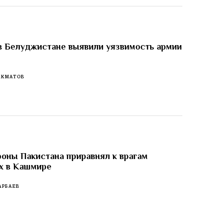
в Белуджистане выявили уязвимость армии
АКМАТОВ
оны Пакистана приравнял к врагам
х в Кашмире
АРБАЕВ