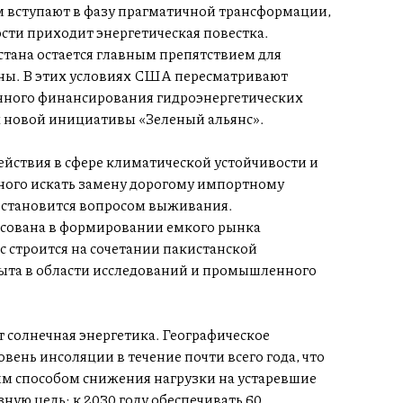
вступают в фазу прагматичной трансформации,
сти приходит энергетическая повестка.
тана остается главным препятствием для
аны. В этих условиях США пересматривают
ечного финансирования гидроэнергетических
х новой инициативы «Зеленый альянс».
йствия в сфере климатической устойчивости и
ного искать замену дорогому импортному
 становится вопросом выживания.
ресована в формировании емкого рынка
 строится на сочетании пакистанской
пыта в области исследований и промышленного
т солнечная энергетика. Географическое
ень инсоляции в течение почти всего года, что
ым способом снижения нагрузки на устаревшие
ную цель: к 2030 году обеспечивать 60