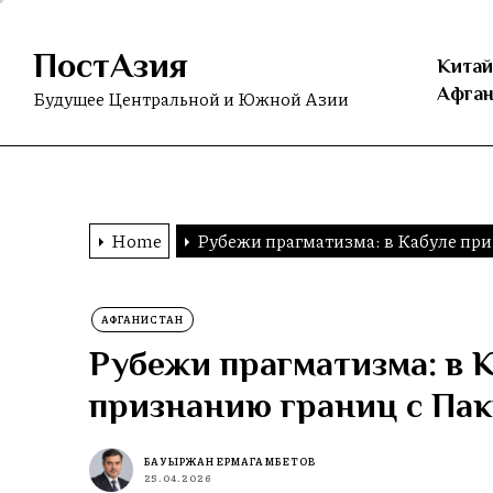
Skip
to
ПостАзия
the
Китай
content
Афган
Будущее Центральной и Южной Азии
Home
Рубежи прагматизма: в Кабуле пр
АФГАНИСТАН
Рубежи прагматизма: в 
признанию границ с Па
БАУЫРЖАН ЕРМАГАМБЕТОВ
25.04.2026