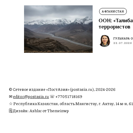
АФГАНИСТАН
ООН: «Талиба
террористов
ГУЛЬНАРА 
22.07.2026
© Сетевое издание «ПостАзия» (postasia.ru), 2024-2026
✉︎
editor@postasia.ru
☏ +77051718169
☆ Республика Казахстан, область Мангистау, г. Актау, 14 м-н, 61
🗒 Дизайн: Ashlar от Themeinwp