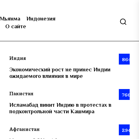
Мьянма
Индонезия
О сайте
Индия
864
Экономический рост не принес Индии
ожидаемого влияния в мире
Пакистан
766
Исламабад винит Индию в протестах в
подконтрольной части Кашмира
Афганистан
294