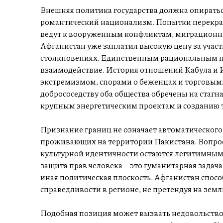
Внешняя политика государства должна опираться
романтический национализм. Попытки перекра
ведут к вооруженным конфликтам, миграционн
Афганистан уже заплатил высокую цену за учас
столкновениях. Единственным рациональным пу
взаимодействие. История отношений Кабула и 
экстремизмом, спорами о беженцах и торговыми
добрососедству оба общества обречены на стагн
крупным энергетическим проектам и созданию 
Признание границ не означает автоматического 
проживающих на территории Пакистана. Вопрос
культурной идентичности остаются легитимными
защита прав человека – это гуманитарная задача
иная политическая плоскость. Афганистан спосо
справедливости в регионе, не претендуя на земл
Подобная позиция может вызвать недовольство 