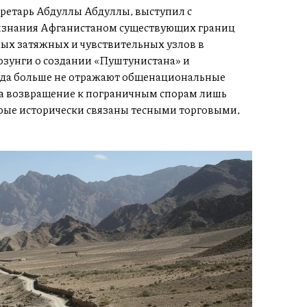
етарь Абдуллы Абдуллы, выступил с
изнания Афганистаном существующих границ
мых затяжных и чувствительных узлов в
озунги о создании «Пуштунистана» и
еда больше не отражают общенациональные
са возвращение к пограничным спорам лишь
рые исторически связаны тесными торговыми,