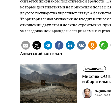
считается признаком политической зрелости. К
которые десятилетиями не приносили пользы р
другого государства укрепляет статус Афганист
Территориальная экспансия не входит в список
отношений двух стран должно строиться на прин
унаследованной вражде и оспариваемых картах
Азиатский контекст
АФГАНИСТАН
Миссию ООН 
избирательны
МАДИНА Л
08.08.2026