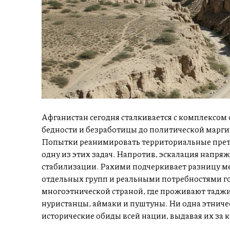
Афганистан сегодня сталкивается с комплексом
бедности и безработицы до политической марг
Попытки реанимировать территориальные прете
одну из этих задач. Напротив, эскалация напря
стабилизации. Рахими подчеркивает разницу 
отдельных групп и реальными потребностями го
многоэтнической страной, где проживают таджи
нуристанцы, аймаки и пуштуны. Ни одна этничес
исторические обиды всей нации, выдавая их за