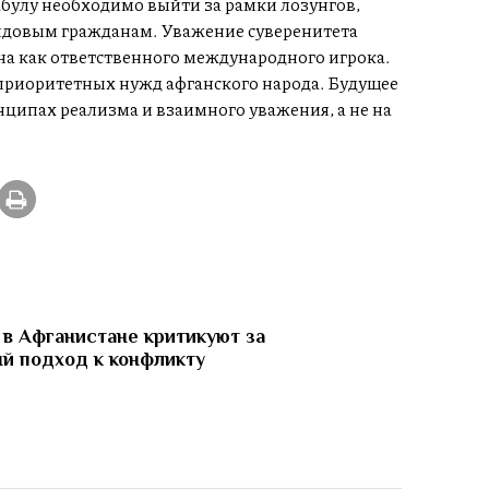
абулу необходимо выйти за рамки лозунгов,
ядовым гражданам. Уважение суверенитета
ана как ответственного международного игрока.
 приоритетных нужд афганского народа. Будущее
ципах реализма и взаимного уважения, а не на
.
в Афганистане критикуют за
й подход к конфликту
И