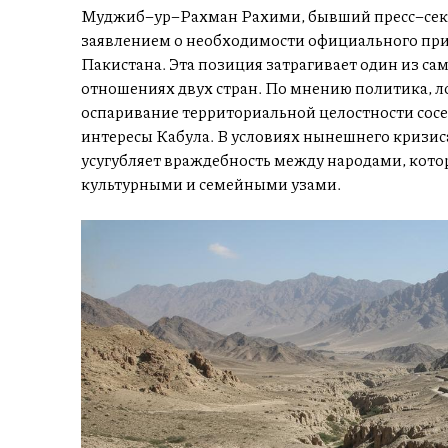
Муджиб–ур–Рахман Рахими, бывший пресс–секр
заявлением о необходимости официального пр
Пакистана. Эта позиция затрагивает один из са
отношениях двух стран. По мнению политика, л
оспаривание территориальной целостности сос
интересы Кабула. В условиях нынешнего кризи
усугубляет враждебность между народами, кото
культурными и семейными узами.