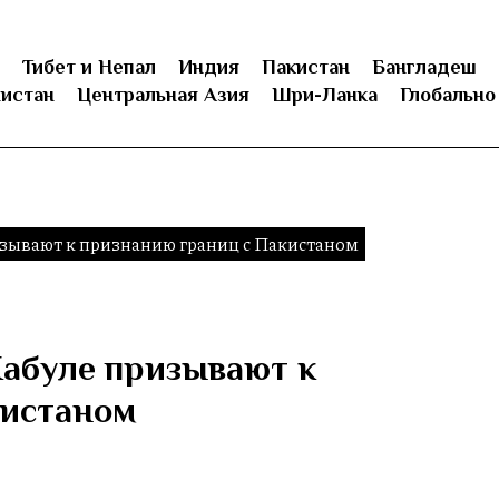
Тибет и Непал
Индия
Пакистан
Бангладеш
истан
Центральная Азия
Шри-Ланка
Глобально
изывают к признанию границ с Пакистаном
Кабуле призывают к
кистаном