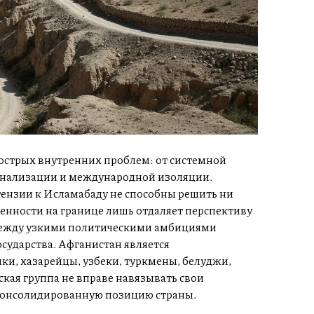
 острых внутренних проблем: от системной
инализации и международной изоляции.
нзии к Исламабаду не способны решить ни
женности на границе лишь отдаляет перспективу
между узкими политическими амбициями
сударства. Афганистан является
ки, хазарейцы, узбеки, туркмены, белуджи,
кая группа не вправе навязывать свои
 консолидированную позицию страны.