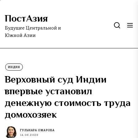
Skip
to
ПостАзия
the
content
Будущее Центральной и
Южной Азии
ИНДИЯ
Верховный суд Индии
впервые установил
денежную стоимость труда
домохозяек
ГУЛЬНАРА ОМАРОВА
14.06.2026