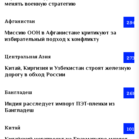
менять военную стратегию
Афганистан
294
Миссию ООН в Афганистане критикуют за
избирательный подход к конфликту
Центральная Азия
273
Китай, Киргизия и Узбекистан строят железную
дорогу в обход России
Бангладеш
268
Индия расследует импорт ПЭТ-пленки из
Бангладеш
Китай
101
Китайский мегапроект на Брахмапутре меняет