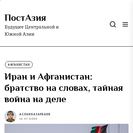
Skip
to
ПостАзия
the
content
Будущее Центральной и
Южной Азии
АФГАНИСТАН
Иран и Афганистан:
братство на словах, тайная
война на деле
АСЛАН БАЗАРБАЕВ
16.07.2025