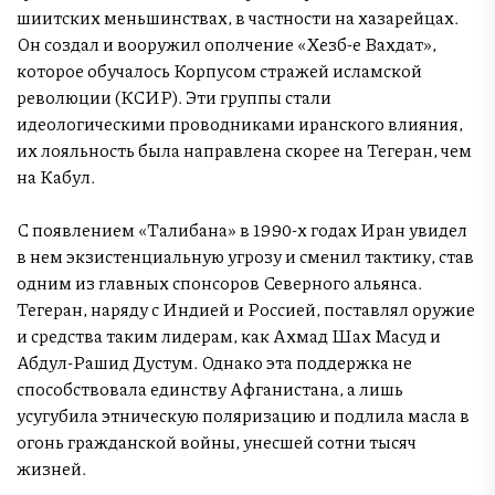
шиитских меньшинствах, в частности на хазарейцах.
Он создал и вооружил ополчение «Хезб-е Вахдат»,
которое обучалось Корпусом стражей исламской
революции (КСИР). Эти группы стали
идеологическими проводниками иранского влияния,
их лояльность была направлена скорее на Тегеран, чем
на Кабул.
С появлением «Талибана» в 1990-х годах Иран увидел
в нем экзистенциальную угрозу и сменил тактику, став
одним из главных спонсоров Северного альянса.
Тегеран, наряду с Индией и Россией, поставлял оружие
и средства таким лидерам, как Ахмад Шах Масуд и
Абдул-Рашид Дустум. Однако эта поддержка не
способствовала единству Афганистана, а лишь
усугубила этническую поляризацию и подлила масла в
огонь гражданской войны, унесшей сотни тысяч
жизней.