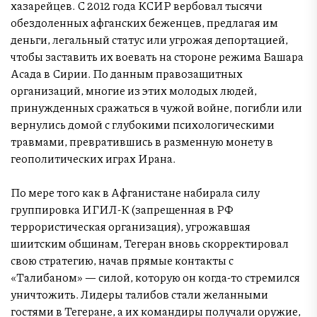
хазарейцев. С 2012 года КСИР вербовал тысячи
обездоленных афганских беженцев, предлагая им
деньги, легальный статус или угрожая депортацией,
чтобы заставить их воевать на стороне режима Башара
Асада в Сирии. По данным правозащитных
организаций, многие из этих молодых людей,
принужденных сражаться в чужой войне, погибли или
вернулись домой с глубокими психологическими
травмами, превратившись в разменную монету в
геополитических играх Ирана.
По мере того как в Афганистане набирала силу
группировка ИГИЛ-К (запрещенная в РФ
террористическая организация), угрожавшая
шиитским общинам, Тегеран вновь скорректировал
свою стратегию, начав прямые контакты с
«Талибаном» — силой, которую он когда-то стремился
уничтожить. Лидеры талибов стали желанными
гостями в Тегеране, а их командиры получали оружие,