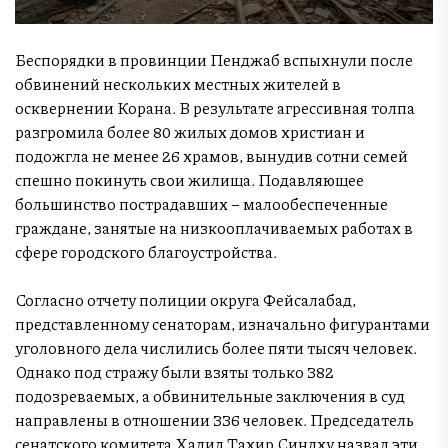
Беспорядки в провинции Пенджаб вспыхнули после
обвинений нескольких местных жителей в
осквернении Корана. В результате агрессивная толпа
разгромила более 80 жилых домов христиан и
подожгла не менее 26 храмов, вынудив сотни семей
спешно покинуть свои жилища. Подавляющее
большинство пострадавших – малообеспеченные
граждане, занятые на низкооплачиваемых работах в
сфере городского благоустройства.
Согласно отчету полиции округа Фейсалабад,
представленному сенаторам, изначально фигурантами
уголовного дела числились более пяти тысяч человек.
Однако под стражу были взяты только 382
подозреваемых, а обвинительные заключения в суд
направлены в отношении 336 человек. Председатель
сенатского комитета Халил Тахир Синдху назвал эти