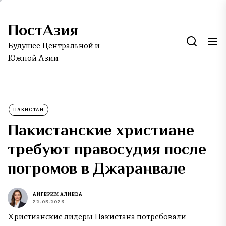
Skip
to
ПостАзия
the
content
Будущее Центральной и
Южной Азии
ПАКИСТАН
Пакистанские христиане
требуют правосудия после
погромов в Джаранвале
АЙГЕРИМ АЛИЕВА
22.05.2026
Христианские лидеры Пакистана потребовали