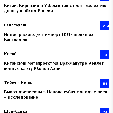
Китай, Киргизия и Узбекистан строят железную
дорогу в обход России
Бангладеш
268
Индия расследует импорт ПЭТ-пленки из
Бангладеш
Китай
101
Китайский мегапроект на Брахмапутре меняет
водную карту Южной Азии
Тибет и Непал
94
Вывоз древесины в Непале губит молодые леса
– исследование
Шри-Ланка
74