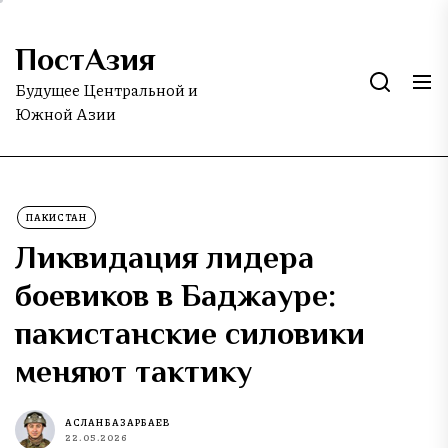
Skip
to
ПостАзия
the
content
Будущее Центральной и
Южной Азии
ПАКИСТАН
Ликвидация лидера
боевиков в Баджауре:
пакистанские силовики
меняют тактику
АСЛАН БАЗАРБАЕВ
22.05.2026