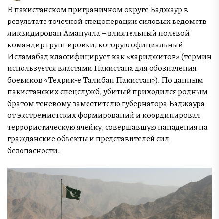
В пакистанском приграничном округе Баджаур в
результате точечной спецоперации силовых ведомств
ликвидирован Аманулла – влиятельный полевой
командир группировки, которую официальный
Исламабад классифицирует как «хариджитов» (термин
используется властями Пакистана для обозначения
боевиков «Техрик-е Талибан Пакистан»). По данным
пакистанских спецслужб, убитый приходился родным
братом теневому заместителю губернатора Баджаура
от экстремистских формирований и координировал
террористическую ячейку, совершавшую нападения на
гражданские объекты и представителей сил
безопасности.