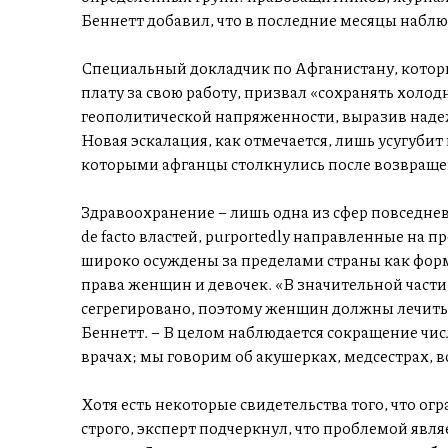
Беннетт добавил, что в последние месяцы наблю
Специальный докладчик по Афганистану, которы
плату за свою работу, призвал «сохранять холо
геополитической напряженности, выразив надеж
Новая эскалация, как отмечается, лишь усугубит
которыми афганцы столкнулись после возвращени
Здравоохранение – лишь одна из сфер повседне
de facto властей, purportedly направленные на
широко осуждены за пределами страны как фор
права женщин и девочек. «В значительной част
сегрегировано, поэтому женщин должны лечить
Беннетт. – В целом наблюдается сокращение чис
врачах; мы говорим об акушерках, медсестрах, 
Хотя есть некоторые свидетельства того, что ог
строго, эксперт подчеркнул, что проблемой являе