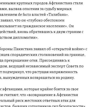
оенными крупных городов Афганистана стали
ами, вызвав опасения за судьбу мирных
влением de facto властей «Талибана».
аявил, что он «глубоко обеспокоен
казывает на гражданское население». Он
йствий, вновь обратившись к двум странам с
дством дипломатии».
бороны Пакистана заявил об «открытой войне» с
яцев спорадических столкновений на границе,
да прекращение огня. Присоединяясь к
дом, ведущий независимый эксперт Совета по
т подчеркнул, что растущая напряженность
ев, вынужденных возвращаться на родину.
с афганцами, которые крайне боятся за свое
они считают, что «возвращение в Афганистан
реальный риск жестоких ответных атак для
истов, бывших сотрудников сил безопасности».