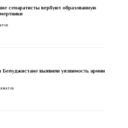
не сепаратисты вербуют образованную
смертники
АТОВ
в Белуджистане выявили уязвимость армии
АКМАТОВ