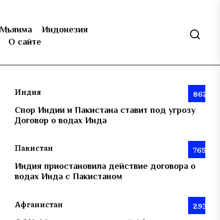
Мьянма
Индонезия
О сайте
Индия
862
Спор Индии и Пакистана ставит под угрозу
Договор о водах Инда
Пакистан
765
Индия приостановила действие договора о
водах Инда с Пакистаном
Афганистан
293