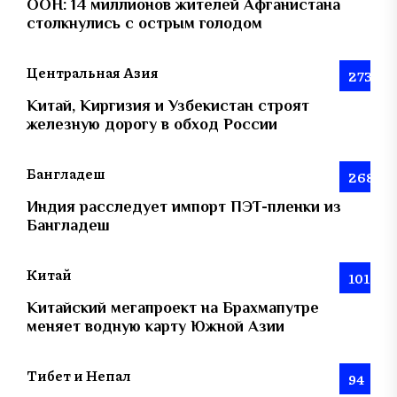
ООН: 14 миллионов жителей Афганистана
столкнулись с острым голодом
Центральная Азия
273
Китай, Киргизия и Узбекистан строят
железную дорогу в обход России
Бангладеш
268
Индия расследует импорт ПЭТ-пленки из
Бангладеш
Китай
101
Китайский мегапроект на Брахмапутре
меняет водную карту Южной Азии
Тибет и Непал
94