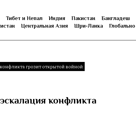
Тибет и Непал
Индия
Пакистан
Бангладеш
истан
Центральная Азия
Шри-Ланка
Глобально
 конфликта грозит открытой войной
 эскалация конфликта