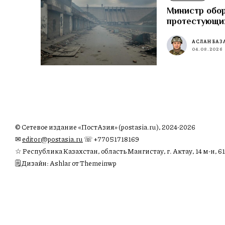
Министр обор
протестующи
АСЛАН БАЗ
04.08.2026
© Сетевое издание «ПостАзия» (postasia.ru), 2024-2026
✉︎
editor@postasia.ru
☏ +77051718169
☆ Республика Казахстан, область Мангистау, г. Актау, 14 м-н, 61
🗒 Дизайн: Ashlar от Themeinwp