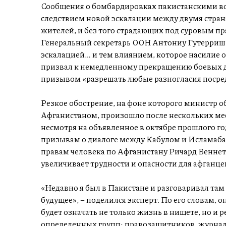
Сообщения о бомбардировках пакистанскими в
следствием новой эскалации между двумя стран
жителей, и без того страдающих под суровым пра
Генеральный секретарь ООН Антониу Гутерриш з
эскалацией… и тем влиянием, которое насилие о
призвал к немедленному прекращению боевых де
призывом «разрешать любые разногласия посре
Резкое обострение, на фоне которого министр о
Афганистаном, произошло после нескольких мес
несмотря на объявленное в октябре прошлого го
призывам о диалоге между Кабулом и Исламаба
правам человека по Афганистану Ричард Беннет
увеличивает трудности и опасности для афганц
«Недавно я был в Пакистане и разговаривал там 
будущее», – поделился эксперт. По его словам, 
будет означать не только жизнь в нищете, но и 
определенных групп: правозащитников, журнал