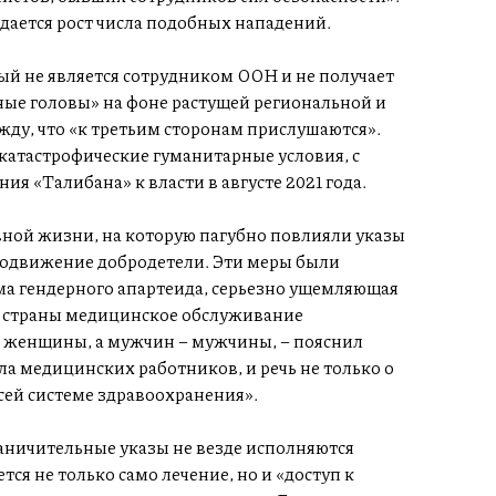
дается рост числа подобных нападений.
й не является сотрудником ООН и не получает
дные головы» на фоне растущей региональной и
ду, что «к третьим сторонам прислушаются».
 катастрофические гуманитарные условия, с
я «Талибана» к власти в августе 2021 года.
вной жизни, на которую пагубно повлияли указы
 продвижение добродетели. Эти меры были
ма гендерного апартеида, серьезно ущемляющая
и страны медицинское обслуживание
 женщины, а мужчин – мужчины, – пояснил
ла медицинских работников, и речь не только о
всей системе здравоохранения».
раничительные указы не везде исполняются
тся не только само лечение, но и «доступ к