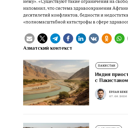
нему». «Существуют такие ограничения на свобо
напомнил, что система здравоохранения Афгани
десятилетий конфликтов, бедности и недостатка
«полномасштабной катастрофы в сфере здравоох
Азиатский контекст
ПАКИСТАН
Индия приост
с Пакистано
ЕРЛАН БЕК
07.08.2026