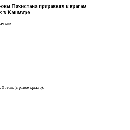
оны Пакистана приравнял к врагам
х в Кашмире
АРБАЕВ
, 3 этаж (правое крыло).