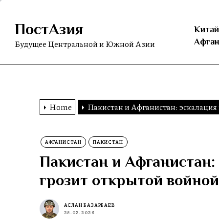
Skip
to
ПостАзия
the
Китай
content
Афган
Будущее Центральной и Южной Азии
Home
Пакистан и Афганистан: эскалация
АФГАНИСТАН
ПАКИСТАН
Пакистан и Афганистан:
грозит открытой войной
АСЛАН БАЗАРБАЕВ
28.02.2026