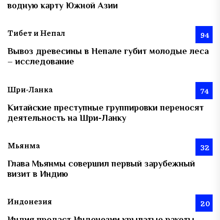
водную карту Южной Азии
Тибет и Непал
94
Вывоз древесины в Непале губит молодые леса
– исследование
Шри-Ланка
74
Китайские преступные группировки переносят
деятельность на Шри-Ланку
Мьянма
32
Глава Мьянмы совершил первый зарубежный
визит в Индию
Индонезия
20
Индия продаст Индонезии крылатые ракеты