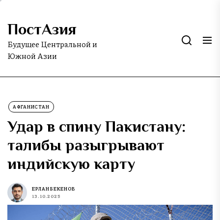
Skip
to
ПостАзия
the
content
Будущее Центральной и
Южной Азии
АФГАНИСТАН
Удар в спину Пакистану:
талибы разыгрывают
индийскую карту
ЕРЛАН БЕКЕНОВ
13.10.2025