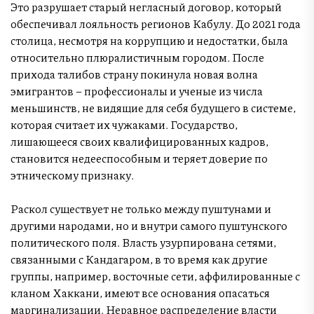
Это разрушает старый негласный договор, который
обеспечивал лояльность регионов Кабулу. До 2021 года
столица, несмотря на коррупцию и недостатки, была
относительно плюралистичным городом. После
прихода талибов страну покинула новая волна
эмигрантов – профессионалы и ученые из числа
меньшинств, не видящие для себя будущего в системе,
которая считает их чужаками. Государство,
лишающееся своих квалифицированных кадров,
становится недееспособным и теряет доверие по
этническому признаку.
Раскол существует не только между пуштунами и
другими народами, но и внутри самого пуштунского
политического поля. Власть узурпирована сетями,
связанными с Кандагаром, в то время как другие
группы, например, восточные сети, аффилированные с
кланом Хаккани, имеют все основания опасаться
маргинализации. Неравное распределение власти