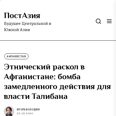
Skip
to
ПостАзия
the
content
Будущее Центральной и
Южной Азии
АФГАНИСТАН
Этнический раскол в
Афганистане: бомба
замедленного действия для
власти Талибана
ИГОРЬ ВОЛОДИН
22.02.2026