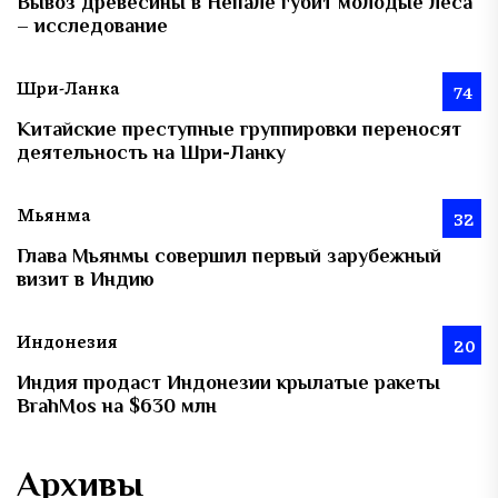
Вывоз древесины в Непале губит молодые леса
– исследование
Шри-Ланка
74
Китайские преступные группировки переносят
деятельность на Шри-Ланку
Мьянма
32
Глава Мьянмы совершил первый зарубежный
визит в Индию
Индонезия
20
Индия продаст Индонезии крылатые ракеты
BrahMos на $630 млн
Архивы