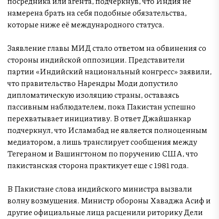
посредника или агента, подчеркнув, что Индия не
намерена брать на себя подобные обязательства,
которые ниже её международного статуса.
Заявление главы МИД стало ответом на обвинения со
стороны индийской оппозиции. Представители
партии «Индийский национальный конгресс» заявили,
что правительство Нарендры Моди допустило
дипломатическую изоляцию страны, оставаясь
пассивным наблюдателем, пока Пакистан успешно
перехватывает инициативу. В ответ Джайшанкар
подчеркнул, что Исламабад не является полноценным
медиатором, а лишь транслирует сообщения между
Тегераном и Вашингтоном по поручению США, что
пакистанская сторона практикует еще с 1981 года.
В Пакистане слова индийского министра вызвали
волну возмущения. Министр обороны Хаваджа Асиф и
другие официальные лица расценили риторику Дели