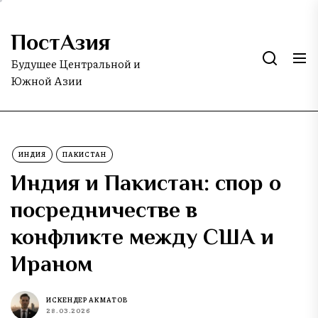
Skip
to
ПостАзия
the
content
Будущее Центральной и
Южной Азии
ИНДИЯ
ПАКИСТАН
Индия и Пакистан: спор о
посредничестве в
конфликте между США и
Ираном
ИСКЕНДЕР АКМАТОВ
28.03.2026