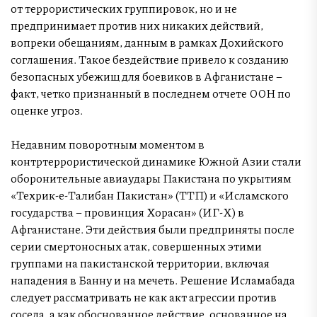
от террористических группировок, но и не
предпринимает против них никаких действий,
вопреки обещаниям, данным в рамках Дохийского
соглашения. Такое бездействие привело к созданию
безопасных убежищ для боевиков в Афганистане –
факт, четко признанный в последнем отчете ООН по
оценке угроз.
Недавним поворотным моментом в
контртеррористической динамике Южной Азии стали
оборонительные авиаудары Пакистана по укрытиям
«Техрик-е-Талибан Пакистан» (ТТП) и «Исламского
государства – провинция Хорасан» (ИГ-Х) в
Афганистане. Эти действия были предприняты после
серии смертоносных атак, совершенных этими
группами на пакистанской территории, включая
нападения в Банну и на мечеть. Решение Исламабада
следует рассматривать не как акт агрессии против
соседа, а как обоснованное действие, основанное на