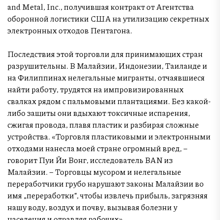
and Metal, Inc., получившая контракт от Агентства
оборонной логистики США на утилизацию секретных
электронных отходов Пентагона.
Последствия этой торговли для принимающих стран
разрушительны. В Малайзии, Индонезии, Таиланде и
на Филиппинах нелегальные мигранты, отчаявшиеся
найти работу, трудятся на импровизированных
свалках рядом с пальмовыми плантациями. Без какой-
либо защиты они вдыхают токсичные испарения,
сжигая провода, плавя пластик и разбирая сложные
устройства. «Торговля пластиковыми и электронными
отходами нанесла моей стране огромный вред, –
говорит Пуи Йи Вонг, исследователь BAN из
Малайзии. – Торговцы мусором и нелегальные
переработчики грубо нарушают законы Малайзии во
имя „переработки“, чтобы извлечь прибыль, загрязняя
нашу воду, воздух и почву, вызывая болезни у
населения и отравляя рабочих».