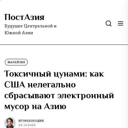
Skip
to
ПостАзия
the
content
Будущее Центральной и
Южной Азии
МАЛАЙЗИЯ
Токсичный цунами: как
США нелегально
сбрасывают электронный
мусор на Азию
ИГОРЬ ВОЛОДИН
23.10.2025