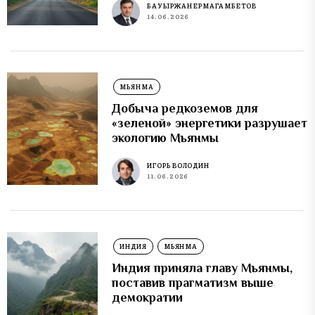
БАУЫРЖАН ЕРМАГАМБЕТОВ
14.06.2026
МЬЯНМА
Добыча редкоземов для
«зеленой» энергетики разрушает
экологию Мьянмы
ИГОРЬ ВОЛОДИН
11.06.2026
ИНДИЯ
МЬЯНМА
Индия приняла главу Мьянмы,
поставив прагматизм выше
демократии