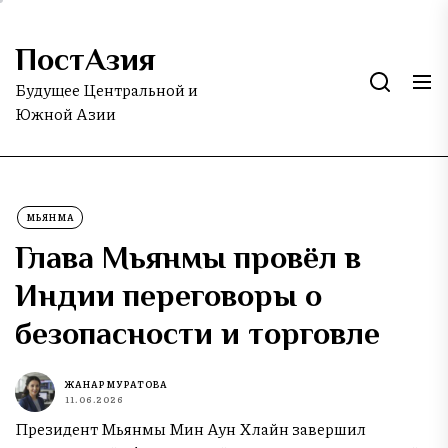
Skip
to
ПостАзия
the
content
Будущее Центральной и
Южной Азии
МЬЯНМА
Глава Мьянмы провёл в
Индии переговоры о
безопасности и торговле
ЖАНАР МУРАТОВА
11.06.2026
Президент Мьянмы Мин Аун Хлайн завершил