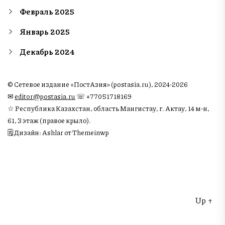
Февраль 2025
Январь 2025
Декабрь 2024
© Сетевое издание «ПостАзия» (postasia.ru), 2024-2026
✉︎
editor@postasia.ru
☏ +77051718169
☆ Республика Казахстан, область Мангистау, г. Актау, 14 м-н,
61, 3 этаж (правое крыло).
🗒 Дизайн: Ashlar от Themeinwp
Up
↑