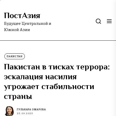
Skip
to
ПостАзия
the
content
Будущее Центральной и
Южной Азии
ПАКИСТАН
Пакистан в тисках террора:
эскалация насилия
угрожает стабильности
страны
ГУЛЬНАРА ОМАРОВА
25.09.2025