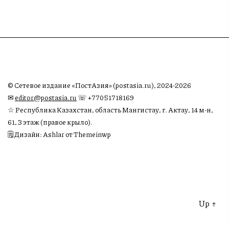
© Сетевое издание «ПостАзия» (postasia.ru), 2024-2026
✉︎
editor@postasia.ru
☏ +77051718169
☆ Республика Казахстан, область Мангистау, г. Актау, 14 м-н,
61, 3 этаж (правое крыло).
🗒 Дизайн: Ashlar от Themeinwp
Up
↑