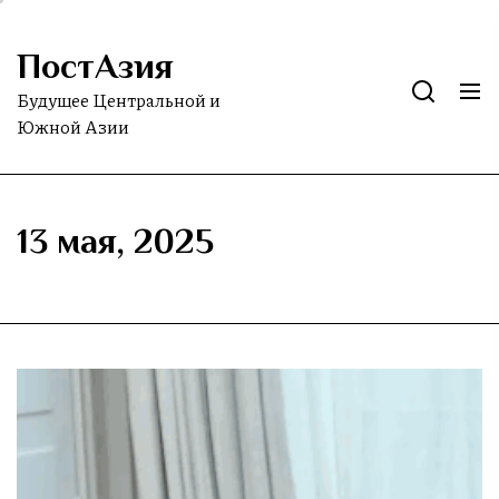
Skip
to
ПостАзия
the
content
Будущее Центральной и
Южной Азии
13 мая, 2025