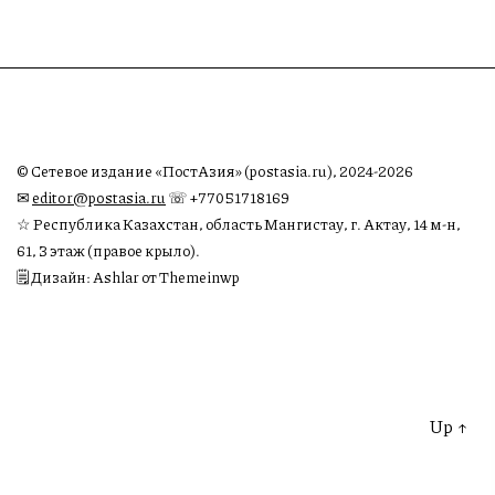
© Сетевое издание «ПостАзия» (postasia.ru), 2024-2026
✉︎
editor@postasia.ru
☏ +77051718169
☆ Республика Казахстан, область Мангистау, г. Актау, 14 м-н,
61, 3 этаж (правое крыло).
🗒 Дизайн: Ashlar от Themeinwp
Up
↑