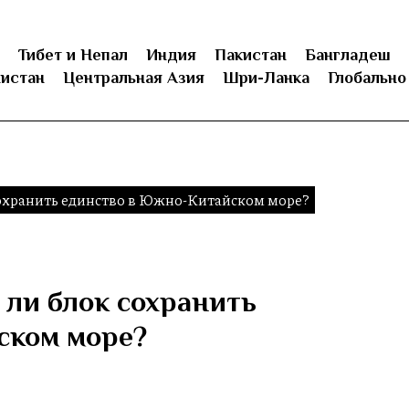
Тибет и Непал
Индия
Пакистан
Бангладеш
истан
Центральная Азия
Шри-Ланка
Глобально
охранить единство в Южно-Китайском море?
ли блок сохранить
ском море?