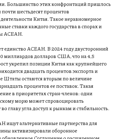
и. Большинство этих конфронтаций пришлось
 почти шестьдесят процентов
 деятельности Китая. Такое неравномерное
ные ставки каждого государства в спорах и
ны АСЕАН.
т единство АСЕАН. В 2024 году двусторонний
0 миллиардов долларов США, что на 4,5
 рост укрепил позиции Китая как крупнейшего
риходится двадцать процентов экспорта и
ые Штаты остаются вторым по величине
надцать процентов ее поставок. Такая
ние в приоритетах стран-членов: одни
йскому морю может спровоцировать
во главу угла доступ к рынкам и стабильность.
Н ищут альтернативные партнерства для
ппины активизировали оборонное
з обновленное Соглашение о расширенном