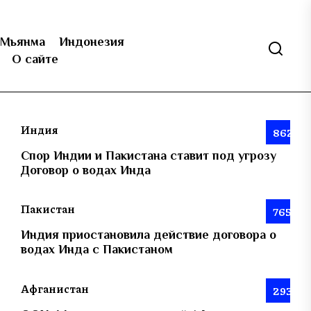
Мьянма
Индонезия
О сайте
Индия
862
Спор Индии и Пакистана ставит под угрозу
Договор о водах Инда
Пакистан
765
Индия приостановила действие договора о
водах Инда с Пакистаном
Афганистан
293