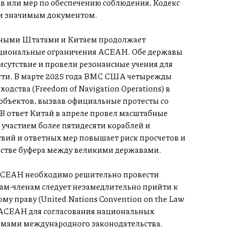
ов или мер по обеспечению соблюдения, Кодекс
ки значимым документом.
нными Штатами и Китаем продолжает
туциональные ограничения АСЕАН. Обе державы
исутствие и провели резонансные учения для
ти. В марте 2025 года ВМС США четырежды
дства (Freedom of Navigation Operations) в
объектов, вызвав официальные протесты со
В ответ Китай в апреле провел масштабные
 участием более пятидесяти кораблей и
твий и ответных мер повышает риск просчетов и
естве буфера между великими державами.
АСЕАН необходимо решительно провести
ам-членам следует незамедлительно прийти к
 праву (United Nations Convention on the Law
у АСЕАН для согласования национальных
ормами международного законодательства.