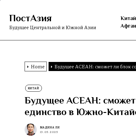
Skip
to
ПостАзия
the
Китай
content
Афган
Будущее Центральной и Южной Азии
Home
Будущее АСЕАН: сможет ли блок с
КИТАЙ
Будущее АСЕАН: сможет 
единство в Южно-Китай
МАДИНА ЛИ
13.05.2025