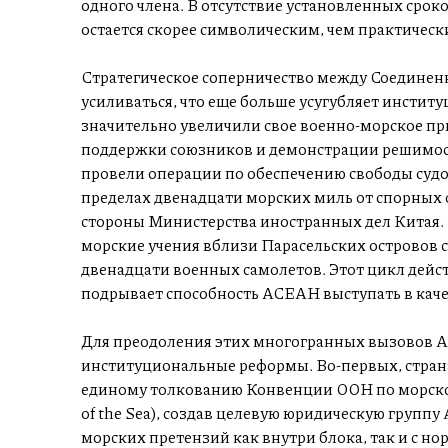
одного члена. В отсутствие установленных срок
остается скорее символическим, чем практичес
Стратегическое соперничество между Соедине
усиливаться, что еще больше усугубляет инсти
значительно увеличили свое военно-морское пр
поддержки союзников и демонстрации решимос
провели операции по обеспечению свободы судохо
пределах двенадцати морских миль от спорных 
стороны Министерства иностранных дел Китая. 
морские учения вблизи Парасельских островов с
двенадцати военных самолетов. Этот цикл дейс
подрывает способность АСЕАН выступать в кач
Для преодоления этих многогранных вызовов 
институциональные реформы. Во-первых, стран
единому толкованию Конвенции ООН по морскому
of the Sea), создав целевую юридическую групп
морских претензий как внутри блока, так и с н