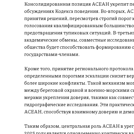
Консолидированная позиция АСЕАН укрепит пе
обсуждениях Кодекса поведения. Во-вторых, А
принятия решений, пересмотрев строгий порог 
голосования квалифицированным большинством
предотвращения тупиковых ситуаций. В-третьих
академические обмены, совместные исследован
общества будет способствовать формированию
государствами-членами.
Кроме того, принятие регионального протокола
определенными порогами эскалации снизит вер
более широкие конфликты. Такой механизм мог
между береговой охраной и военно-морскими с
мерами укрепления доверия, такими как совмес
гидрографические исследования. Эти практичес
АСЕАН, способствуя взаимному доверию и демо
Таким образом, центральная роль АСЕАН в уре
2025 году является одновременно критически в