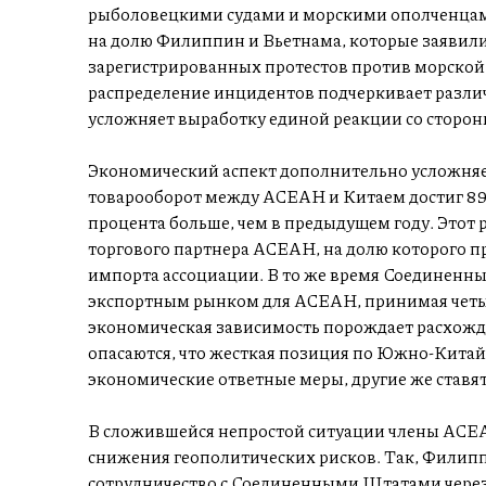
рыболовецкими судами и морскими ополченцам
на долю Филиппин и Вьетнама, которые заявили
зарегистрированных протестов против морской
распределение инцидентов подчеркивает различ
усложняет выработку единой реакции со сторо
Экономический аспект дополнительно усложняе
товарооборот между АСЕАН и Китаем достиг 89
процента больше, чем в предыдущем году. Этот
торгового партнера АСЕАН, на долю которого п
импорта ассоциации. В то же время Соединенн
экспортным рынком для АСЕАН, принимая четыр
экономическая зависимость порождает расхожде
опасаются, что жесткая позиция по Южно-Кита
экономические ответные меры, другие же ставят 
В сложившейся непростой ситуации члены АСЕА
снижения геополитических рисков. Так, Фили
сотрудничество с Соединенными Штатами чере