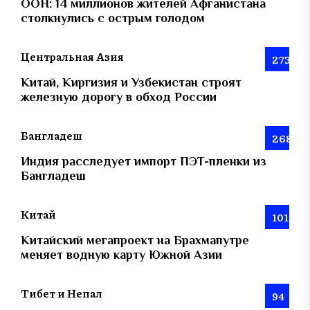
ООН: 14 миллионов жителей Афганистана
столкнулись с острым голодом
Центральная Азия
273
Китай, Киргизия и Узбекистан строят
железную дорогу в обход России
Бангладеш
268
Индия расследует импорт ПЭТ-пленки из
Бангладеш
Китай
101
Китайский мегапроект на Брахмапутре
меняет водную карту Южной Азии
Тибет и Непал
94