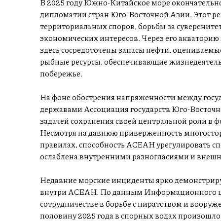
В 2025 году Южно-Китайское море окончательно
дипломатии стран Юго-Восточной Азии. Этот ре
территориальных споров, борьбы за суверенитет
экономических интересов. Через его акваторию
здесь сосредоточены запасы нефти, оцениваемы
рыбные ресурсы, обеспечивающие жизнедеятель
побережье.
На фоне обострения напряженности между гос
державами Ассоциация государств Юго-Восточн
задачей сохранения своей центральной роли в 
Несмотря на давнюю приверженность многостор
правилах, способность АСЕАН урегулировать с
ослаблена внутренними разногласиями и внеш
Недавние морские инциденты ярко демонстриру
внутри АСЕАН. По данным Информационного це
сотрудничестве в борьбе с пиратством и вооруж
половину 2025 года в спорных водах произошло