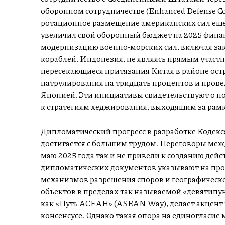
оборонном сотрудничестве (Enhanced Defense Co
ротационное размещение американских сил еще н
увеличил свой оборонный бюджет на 2025 финанс
модернизацию военно-морских сил, включая за
кораблей. Индонезия, не являясь прямым участ
пересекающиеся притязания Китая в районе ост
патрулирования на тридцать процентов и прове
Японией. Эти инициативы свидетельствуют о 
к стратегиям хеджирования, выходящим за рамк
Дипломатический прогресс в разработке Кодек
достигается с большим трудом. Переговоры межд
маю 2025 года так и не привели к созданию дей
дипломатических документов указывают на пр
механизмов разрешения споров и географическо
объектов в пределах так называемой «девятип
как «Путь АСЕАН» (ASEAN Way), делает акцент
консенсусе. Однако такая опора на единогласи