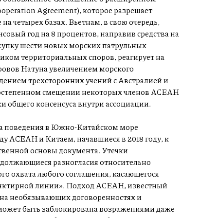
operation Agreement), которое разрешает
а четырех базах. Вьетнам, в свою очередь,
овый год на 8 процентов, направив средства на
купку шести новых морских патрульных
ником территориальных споров, реагирует на
ровов Натуна увеличением морского
дением трехсторонних учений с Австралией и
постепенном смещении некоторых членов АСЕАН
и общего консенсуса внутри ассоциации.
са поведения в Южно-Китайском море
у АСЕАН и Китаем, начавшиеся в 2018 году, к
ственной основы документа. Утечки
одолжающиеся разногласия относительно
го охвата любого соглашения, касающегося
унктирной линии». Подход АСЕАН, известный
 на необязывающих договоренностях и
е может быть заблокирована возражениями даже