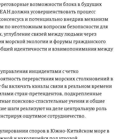
реговорные возможности блока в будущих
СЕАН должна усовершенствовать процесс
консенсуса и потенциально внедрив механизм
 по неотложным вопросам безопасности для
, углубление связей между людьми через
ия морской экологии и форумы гражданского
 общей идентичности и взаимопонимания между
 управления инцидентами с четко
оятность перерастания морских столкновений в
 бы включать каналы связи в реальном времени
илами стран-претендентов, подкрепленные
тные поисково-спасательные учения и общие
кие шаги реализуют на деле центральную роль
нстрируя ощутимое сотрудничество.
гулировании споров в Южно-Китайском море в
ажной и находящейся под угрозой.