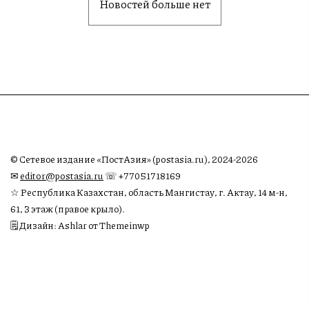
Новостей больше нет
© Сетевое издание «ПостАзия» (postasia.ru), 2024-2026
✉︎
editor@postasia.ru
☏ +77051718169
☆ Республика Казахстан, область Мангистау, г. Актау, 14 м-н,
61, 3 этаж (правое крыло).
🗒 Дизайн: Ashlar от Themeinwp