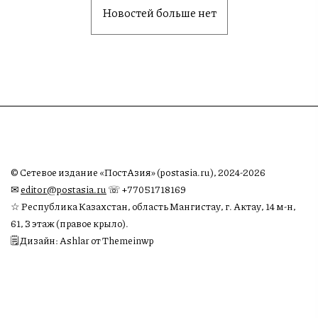
Новостей больше нет
© Сетевое издание «ПостАзия» (postasia.ru), 2024-2026
✉︎
editor@postasia.ru
☏ +77051718169
☆ Республика Казахстан, область Мангистау, г. Актау, 14 м-н,
61, 3 этаж (правое крыло).
🗒 Дизайн: Ashlar от Themeinwp