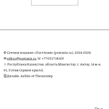
© Сетевое издание «ПостАзия» (postasia.ru), 2024-2026
✉︎
editor@postasia.ru
☏ +77051718169
☆ Республика Казахстан, область Мангистау, г. Актау, 14 м-н,
61, 3 этаж (правое крыло).
🗒 Дизайн: Ashlar от Themeinwp
Up
↑