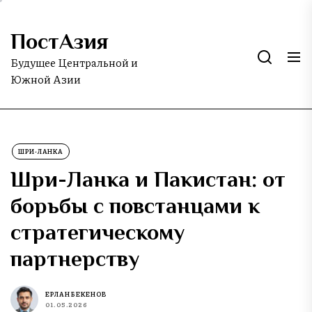
Skip
to
ПостАзия
the
content
Будущее Центральной и
Южной Азии
ШРИ-ЛАНКА
Шри-Ланка и Пакистан: от
борьбы с повстанцами к
стратегическому
партнерству
ЕРЛАН БЕКЕНОВ
01.05.2026