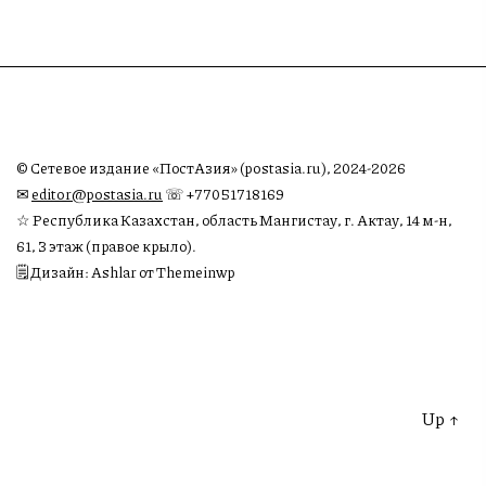
© Сетевое издание «ПостАзия» (postasia.ru), 2024-2026
✉︎
editor@postasia.ru
☏ +77051718169
☆ Республика Казахстан, область Мангистау, г. Актау, 14 м-н,
61, 3 этаж (правое крыло).
🗒 Дизайн: Ashlar от Themeinwp
Up
↑