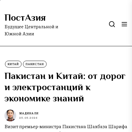
Skip
to
ПостАзия
the
content
Будущее Центральной и
Южной Азии
КИТАЙ
ПАКИСТАН
Пакистан и Китай: от дорог
и электростанций к
экономике знаний
МАДИНА ЛИ
25.05.2026
Визит премьер-министра Пакистана Шахбаза Шарифа