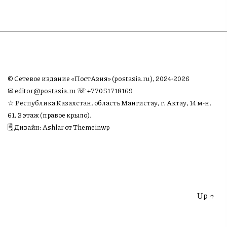
© Сетевое издание «ПостАзия» (postasia.ru), 2024-2026
✉︎
editor@postasia.ru
☏ +77051718169
☆ Республика Казахстан, область Мангистау, г. Актау, 14 м-н,
61, 3 этаж (правое крыло).
🗒 Дизайн: Ashlar от Themeinwp
Up
↑