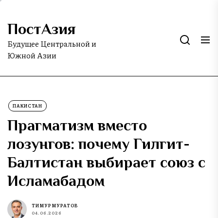
Skip
to
ПостАзия
the
content
Будущее Центральной и
Южной Азии
ПАКИСТАН
Прагматизм вместо
лозунгов: почему Гилгит-
Балтистан выбирает союз с
Исламабадом
ТИМУР МУРАТОВ
04.06.2026