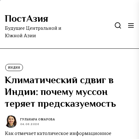
Skip
to
ПостАзия
the
content
Будущее Центральной и
Южной Азии
ИНДИЯ
Климатический сдвиг в
Индии: почему муссон
теряет предсказуемость
ГУЛЬНАРА ОМАРОВА
04.06.2026
Как отмечает католическое информационное