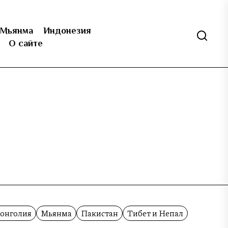
Мьянма
Индонезия
О сайте
онголия
Мьянма
Пакистан
Тибет и Непал