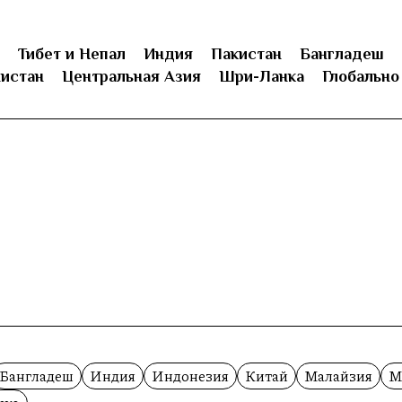
Тибет и Непал
Индия
Пакистан
Бангладеш
истан
Центральная Азия
Шри-Ланка
Глобально
Бангладеш
Индия
Индонезия
Китай
Малайзия
М